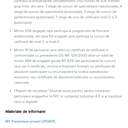
contribui la actualizarea competentelor unui numar de 306 membri
grup tinta, din care: 3 stagii de cursuri de specializare neautorizate, 4
stagii de cursuri de specializare (autorizate), 3 stagii de cursuri de
perfectionare (autorizate), 7 stagii de curs de calificare nivel 2 si 3
(autorizate)
Minim 606 angajati care participa la programele de formare
profesionala, din care 112 angajati care participa la cursuri de
calificare de nivel 2 si nivel 3
Minim 91 de persoane care obtin un certificat de calificare in
conformitate cu prevederile OG NR. 129/2000 dintr-un total de
minim 488 de angajati (peste 80.52% din participantii la cursuri)
care vor fi certificati, urmare a finalizarii formarii cu certificate de
absolvire /participare cu recunoastere la nivelul operatorului
economic sau certificate de absolvire/calificare cu recunoastere
nationala
1 Raport de cercetare “Ghid de bune practici pentru cresterea
participarii angajatilor la FPC in contextul Industriei 4.0 si al tranzitiei
verzi si digitale”.
Materiale de informare:
M1. Prezentare proiect UPDATE