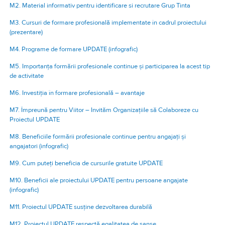
M2. Material informativ pentru identificare si recrutare Grup Tinta
M3. Cursuri de formare profesională implementate în cadrul proiectului
(prezentare)
M4. Programe de formare UPDATE (infografic)
M5. Importanța formării profesionale continue și participarea la acest tip
de activitate
M6. Investiția în formare profesională – avantaje
M7. Împreună pentru Viitor – Invităm Organizațiile să Colaboreze cu
Proiectul UPDATE
M8. Beneficiile formării profesionale continue pentru angajați și
angajatori (infografic)
M9. Cum puteți beneficia de cursurile gratuite UPDATE
M10. Beneficii ale proiectului UPDATE pentru persoane angajate
(infografic)
M11. Proiectul UPDATE susține dezvoltarea durabilă
M12. Proiectul UPDATE respectă egalitatea de șanse