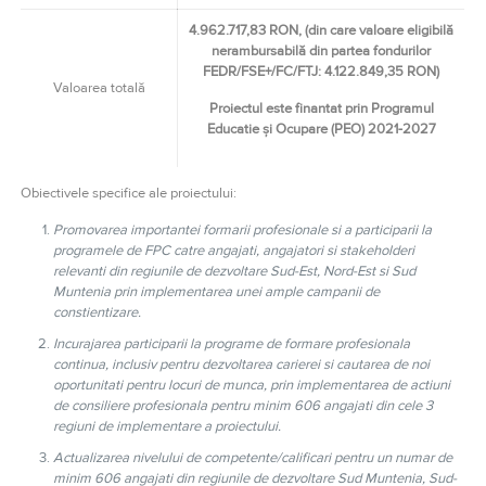
4.962.717,83 RON, (din care valoare eligibilă
nerambursabilă din partea fondurilor
FEDR/FSE+/FC/FTJ: 4.122.849,35 RON)
Valoarea totală
Proiectul este finantat prin Programul
Educatie și Ocupare (PEO) 2021-2027
Obiectivele specifice ale proiectului:
Promovarea importantei formarii profesionale si a participarii la
programele de FPC catre angajati, angajatori si stakeholderi
relevanti din regiunile de dezvoltare Sud-Est, Nord-Est si Sud
Muntenia prin implementarea unei ample campanii de
constientizare.
Incurajarea participarii la programe de formare profesionala
continua, inclusiv pentru dezvoltarea carierei si cautarea de noi
oportunitati pentru locuri de munca, prin implementarea de actiuni
de consiliere profesionala pentru minim 606 angajati din cele 3
regiuni de implementare a proiectului.
Actualizarea nivelului de competente/calificari pentru un numar de
minim 606 angajati din regiunile de dezvoltare Sud Muntenia, Sud-