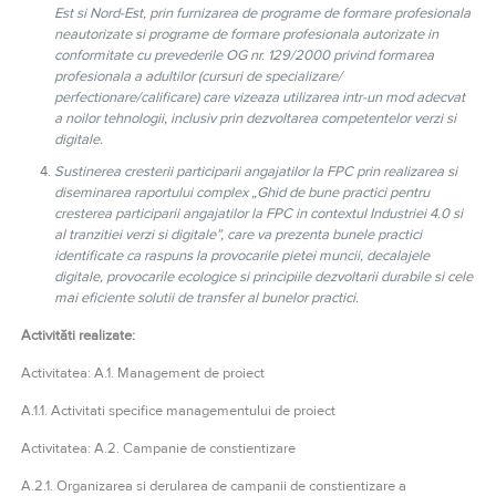
Est si Nord-Est, prin furnizarea de programe de formare profesionala
neautorizate si programe de formare profesionala autorizate in
conformitate cu prevederile OG nr. 129/2000 privind formarea
profesionala a adultilor (cursuri de specializare/
perfectionare/calificare) care vizeaza utilizarea intr-un mod adecvat
a noilor tehnologii, inclusiv prin dezvoltarea competentelor verzi si
digitale.
Sustinerea cresterii participarii angajatilor la FPC prin realizarea si
diseminarea raportului complex „Ghid de bune practici pentru
cresterea participarii angajatilor la FPC in contextul Industriei 4.0 si
al tranzitiei verzi si digitale”, care va prezenta bunele practici
identificate ca raspuns la provocarile pietei muncii, decalajele
digitale, provocarile ecologice si principiile dezvoltarii durabile si cele
mai eficiente solutii de transfer al bunelor practici.
Activităti realizate:
Activitatea: A.1. Management de proiect
A.1.1. Activitati specifice managementului de proiect
Activitatea: A.2. Campanie de constientizare
A.2.1. Organizarea si derularea de campanii de constientizare a