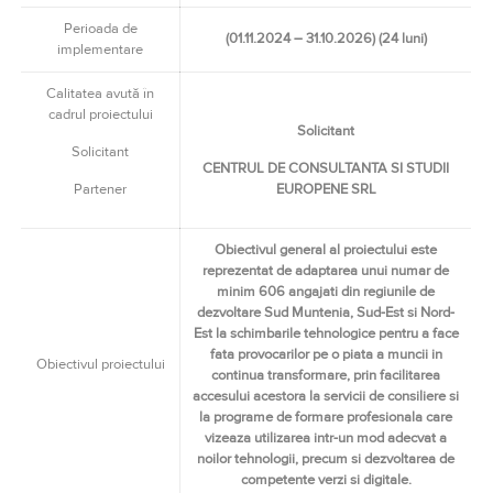
Perioada de
(01.11.2024 – 31.10.2026) (24 luni)
implementare
Calitatea avută în
cadrul proiectului
Solicitant
Solicitant
CENTRUL DE CONSULTANTA SI STUDII
Partener
EUROPENE SRL
Obiectivul general al proiectului este
reprezentat de adaptarea unui numar de
minim 606 angajati din regiunile de
dezvoltare Sud Muntenia, Sud-Est si Nord-
Est la schimbarile tehnologice pentru a face
fata provocarilor pe o piata a muncii in
Obiectivul proiectului
continua transformare, prin facilitarea
accesului acestora la servicii de consiliere si
la programe de formare profesionala care
vizeaza utilizarea intr-un mod adecvat a
noilor tehnologii, precum si dezvoltarea de
competente verzi si digitale.