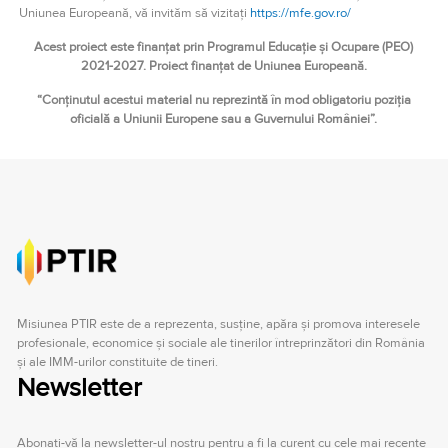
Uniunea Europeană, vă invităm să vizitați
https://mfe.gov.ro/
Acest proiect este finanțat prin Programul Educație și Ocupare (PEO)
2021-2027.
Proiect finanțat de Uniunea Europeană.
“Conținutul acestui material nu reprezintă în mod obligatoriu poziția
oficială a Uniunii Europene sau a Guvernului României”.
Misiunea PTIR este de a reprezenta, susţine, apăra şi promova interesele
profesionale, economice şi sociale ale tinerilor întreprinzători din România
şi ale IMM-urilor constituite de tineri.
Newsletter
Abonați-vă la newsletter-ul nostru pentru a fi la curent cu cele mai recente