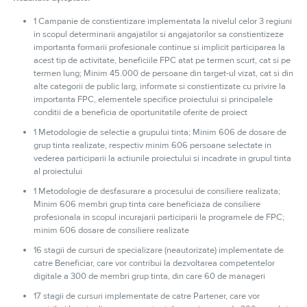
1 Campanie de constientizare implementata la nivelul celor 3 regiuni
in scopul determinarii angajatilor si angajatorilor sa constientizeze
importanta formarii profesionale continue si implicit participarea la
acest tip de activitate, beneficiile FPC atat pe termen scurt, cat si pe
termen lung; Minim 45.000 de persoane din target-ul vizat, cat si din
alte categorii de public larg, informate si constientizate cu privire la
importanta FPC, elementele specifice proiectului si principalele
conditii de a beneficia de oportunitatile oferite de proiect
1 Metodologie de selectie a grupului tinta; Minim 606 de dosare de
grup tinta realizate, respectiv minim 606 persoane selectate in
vederea participarii la actiunile proiectului si incadrate in grupul tinta
al proiectului
1 Metodologie de desfasurare a procesului de consiliere realizata;
Minim 606 membri grup tinta care beneficiaza de consiliere
profesionala in scopul incurajarii participarii la programele de FPC;
minim 606 dosare de consiliere realizate
16 stagii de cursuri de specializare (neautorizate) implementate de
catre Beneficiar, care vor contribui la dezvoltarea competentelor
digitale a 300 de membri grup tinta, din care 60 de manageri
17 stagii de cursuri implementate de catre Partener, care vor