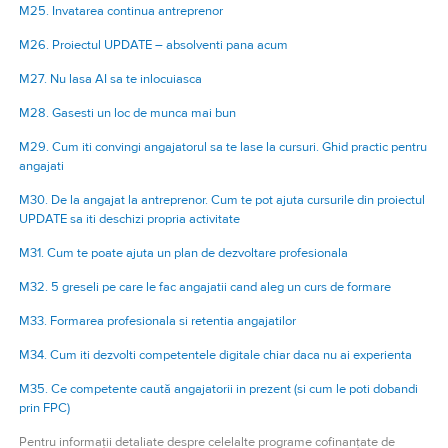
M25. Invatarea continua antreprenor
M26. Proiectul UPDATE – absolventi pana acum
M27. Nu lasa AI sa te inlocuiasca
M28. Gasesti un loc de munca mai bun
M29. Cum iti convingi angajatorul sa te lase la cursuri. Ghid practic pentru
angajati
M30. De la angajat la antreprenor. Cum te pot ajuta cursurile din proiectul
UPDATE sa iti deschizi propria activitate
M31. Cum te poate ajuta un plan de dezvoltare profesionala
M32. 5 greseli pe care le fac angajatii cand aleg un curs de formare
M33. Formarea profesionala si retentia angajatilor
M34. Cum iti dezvolti competentele digitale chiar daca nu ai experienta
M35. Ce competente caută angajatorii in prezent (si cum le poti dobandi
prin FPC)
Pentru informații detaliate despre celelalte programe cofinanțate de