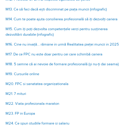
M13. Ce să faci dacă ești discriminat pe piața muncii (infografic)
M14. Cum te poate ajuta consilierea profesională să îți dezvolți cariera
M15. Cum îți poți dezvolta competențele verzi pentru susținerea
dezvoltării durabile (infografic)
M16. Cine nu învață… rămâne în urmă Realitatea pieței muncii în 2025
M17. De ce FPC nu este doar pentru cei care schimbă cariera
M18. 5 semne că ai nevoie de formare profesională (și nu-ți dai seama)
M19. Cursurile online
M20. FPC si sanatatea organizationala
M21. 7 mituri
M22. Viata profesionala maraton
M23. FP in Europa
M24. Ce spun studiile formare si salariu