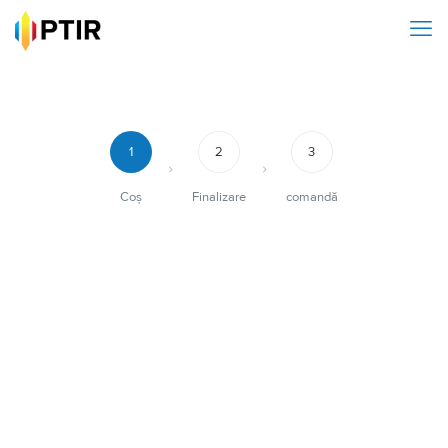
1
2
3
Coș
Finalizare
comandă