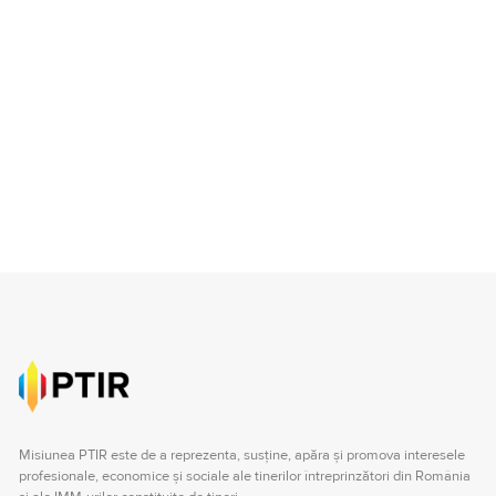
Misiunea PTIR este de a reprezenta, susţine, apăra şi promova interesele
profesionale, economice şi sociale ale tinerilor întreprinzători din România