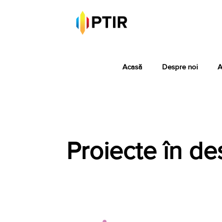
Acasă
Despre noi
A
Proiecte în de