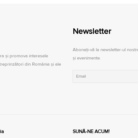
Newsletter
Abonați-vă la newsletter-ul nostru
ra şi promova interesele
și evenimente.
ntreprinzători din România şi ale
ia
SUNĂ-NE ACUM!