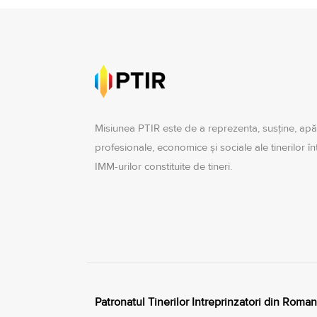
Misiunea PTIR este de a reprezenta, susţine, apă
profesionale, economice şi sociale ale tinerilor î
IMM-urilor constituite de tineri.
Patronatul Tinerilor Intreprinzatori din Roman