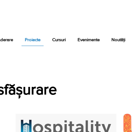
derare
Proiecte
Cursuri
Evenimente
Noutăți
sfășurare