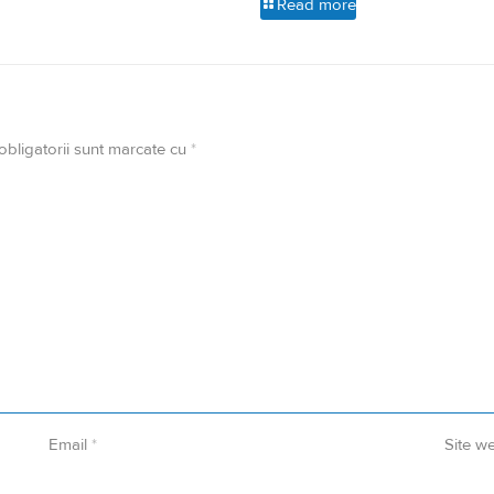
Read more
obligatorii sunt marcate cu
*
Email
*
Site w