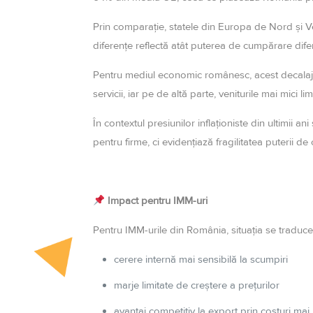
Prin comparație, statele din Europa de Nord și 
diferențe reflectă atât puterea de cumpărare diferit
Pentru mediul economic românesc, acest decalaj a
servicii, iar pe de altă parte, veniturile mai mici
În contextul presiunilor inflaționiste din ultimii 
pentru firme, ci evidențiază fragilitatea puterii 
Impact pentru IMM-uri
Pentru IMM-urile din România, situația se traduce
cerere internă mai sensibilă la scumpiri
marje limitate de creștere a prețurilor
avantaj competitiv la export prin costuri mai 