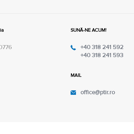
ia
SUNĂ-NE ACUM!
20776
+40 318 241 592
+40 318 241 593
MAIL
office@ptir.ro