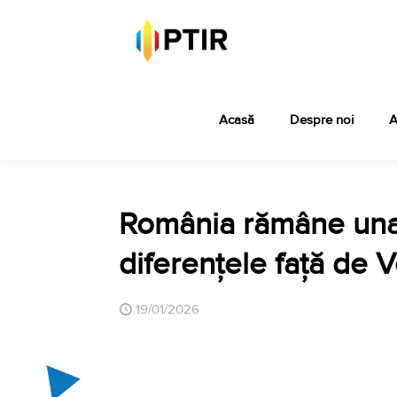
Acasă
Despre noi
A
România rămâne una d
diferențele față de 
19/01/2026