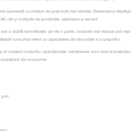
Vest operează cu niveluri de preț mult mai ridicate, Danemarca depă
ă, cât și costurile de producție, salarizare și servicii.
re o dublă semnificație: pe de o parte, costurile mai reduse pot repr
 limitează consumul intern și capacitatea de absorbție a scumpirilor.
ani și al creșterii costurilor operaționale, menținerea unui nivel al preț
de cumpărare din economie.
 prin:
mici