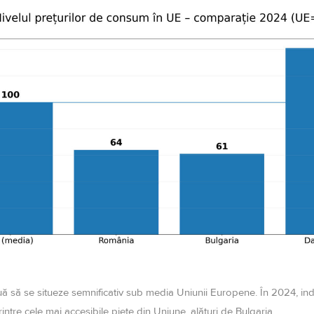
 să se situeze semnificativ sub media Uniunii Europene. În 2024, indic
re cele mai accesibile piețe din Uniune, alături de Bulgaria.