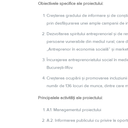
Obiectivele specifice ale proiectului:
Creșterea gradului de informare și de
conști
prin desfășurarea unei ample campanii de 
Dezvoltarea spiritului antreprenorial
și
de re
persoane vunerabile din mediul rural, care
„Antreprenor
în
economia
socială
”
și
marketi
Încurajarea
antreprenoriatului social
în
mediu
București
-Ilfov.
Creșterea
ocupării
și
promovarea incluziunii
număr
de 136 locuri de
munca
, dintre care 
Principalele activități ale proiectului:
A.1. Managementul proiectului
A.2. Informarea publicului cu privire
la
oportu