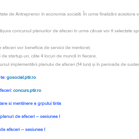
ate de Antreprenor în economia socială. Ȋn urma finalizării acestora v
ura concursul planurilor de afaceri în urma căruia vor fi selectate spr
e afaceri vor beneficia de servicii de mentorat;
de startup-uri, câte 4 locuri de muncă în fiecare;
sul implementării planului de afaceri (14 luni) şi în perioada de sustenab
-te:
gosocial.ptir.ro
faceri:
concurs.ptir.ro
are si mentinere a grpului tinta
lanuri de afaceri – sesiunea I
 de afaceri – sesiunea I