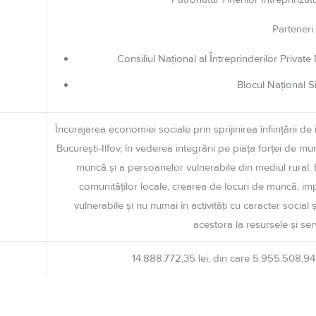
Parteneri
Consiliul Naţional al Ȋntreprinderilor Privat
Blocul Naţional S
Încurajarea economiei sociale prin sprijinirea înființării de
București-Ilfov, în vederea integrării pe piața forței de m
muncă și a persoanelor vulnerabile din mediul rural.
comunităților locale, crearea de locuri de muncă, im
vulnerabile și nu numai în activități cu caracter social 
acestora la resursele și serv
14.888.772,35 lei, din care 5.955.508,94 