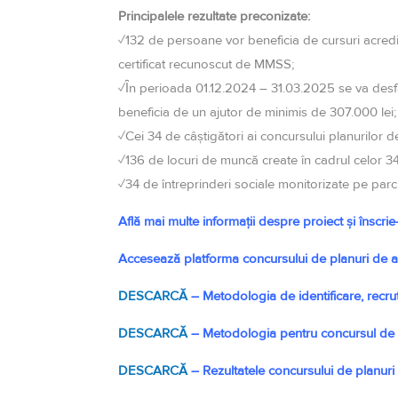
Principalele rezultate preconizate:
✓132 de persoane vor beneficia de cursuri acredit
certificat recunoscut de MMSS;
✓Ȋn perioada 01.12.2024 – 31.03.2025 se va desfăş
beneficia de un ajutor de minimis de 307.000 lei;
✓Cei 34 de câştigători ai concursului planurilor d
✓136 de locuri de muncă create în cadrul celor 34 
✓34 de întreprinderi sociale monitorizate pe parcur
Află mai multe informații despre proiect și înscrie
Accesează platforma concursului de planuri de a
DESCARCĂ
– Metodologia de identificare, recrut
DESCARCĂ
– Metodologia pentru concursul de p
DESCARCĂ
– Rezultatele concursului de planuri