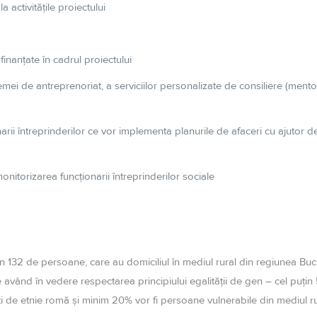
la
activitățile
proiectului
i
finanțate
în
cadrul proiectului
mei de antreprenoriat, a serviciilor personalizate de consiliere (mentor
arii
întreprinderilor
ce vor
implementa
planurile de afaceri cu ajutor 
onitorizarea
funcționarii
întreprinderilor
sociale
uţin 132 de persoane, care au domiciliul în mediul rural din regiunea Bucu
e având în vedere respectarea principiului egalităţii de gen – cel puţin 5
anţi de etnie romă şi minim 20% vor fi persoane vulnerabile din mediul ru