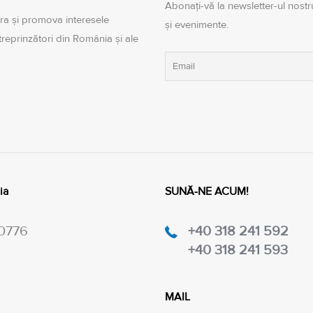
Abonați-vă la newsletter-ul nostru
ra şi promova interesele
și evenimente.
ntreprinzători din România şi ale
ia
SUNĂ-NE ACUM!
20776
+40 318 241 592
+40 318 241 593
MAIL