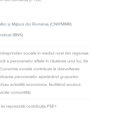
e Mici şi Mijlocii din România (CNIPMMR)
indical (BNS)
 intreprinderi sociale în mediul rural din regiunea
uncă a persoanelor aflate în căutarea unui loc de
 Economia sociala contribuie la dezvoltarea
plicarea persoanelor aparținând grupurilor
și/sau activități economice, facilitând accesul
iciile comunității.
lei reprezintă contribuţia FSE+