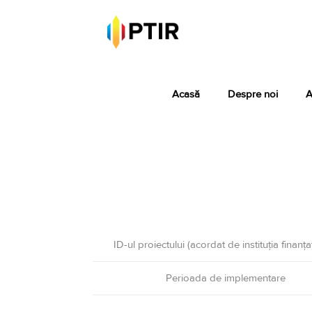
Acasă
Despre noi
A
ID-ul proiectului (acordat de instituţia finanţ
Perioada de implementare