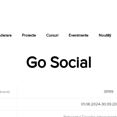
derare
Proiecte
Cursuri
Evenimente
Noutăți
Go Social
atoare)
311119
01.08.2024-30.09.2
Patronatul Tinerilor Intreprinza