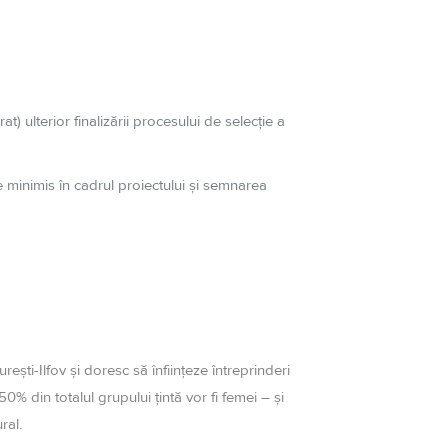
at) ulterior
finalizării
procesului de
selecție
a
de minimis
în
cadrul proiectului
și
semnarea
reşti-Ilfov şi doresc să înființeze întreprinderi
0% din totalul grupului ţintă vor fi femei – şi
ral.