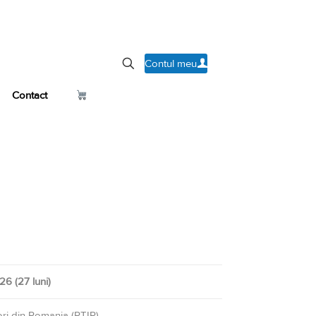
Contul meu
Contact
026
(27 luni)
tori din Romania (PTIR)