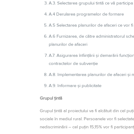
A.3. Selectarea grupului
tintă
ce
vă
participa
A.4 Derularea programelor de formare
A.5 Selectarea planurilor de afaceri ce vor f
A.6 Furnizarea, de
către
administratorul sche
planurilor de afaceri
A.7. Asigurarea
înființării
și
demarării
funcțion
contractelor de
subvenție
A.8. Implementarea planurilor de afaceri
și
m
A.9. Informare
și
publicitate
Grupul ţintă
Grupul ţintă al proiectului va fi alcătuit din cel p
sociale în mediul rural. Persoanele vor fi selectat
nediscriminării – cel puţin 15,15% vor fi particip