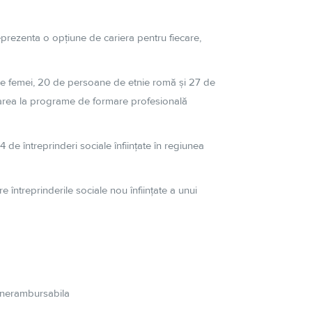
eprezenta
o
opțiune
de
cariera
pentru fiecare,
de femei, 20 de persoane de etnie
romă
și
27 de
parea
la
programe de formare
profesională
34 de
întreprinderi
sociale
înființate
în
regiunea
re
întreprinderile
sociale nou
înființate
a unui
nerambursabila