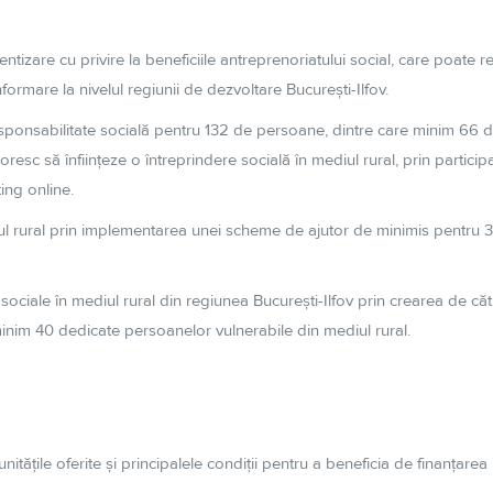
entizare
cu privire
la
beneficiile antreprenoriatului social, care poate
r
informare
la
nivelul regiunii de dezvoltare
București
-Ilfov.
sponsabilitate
socială
pentru 132 de persoane, dintre care minim 66 
 doresc
să
înființeze
o
întreprindere
socială
în
mediul rural, prin partici
ng online.
l rural prin implementarea unei scheme de ajutor de minimis pentru 
 sociale
în
mediul rural din regiunea
București
-Ilfov prin crearea de
căt
minim 40 dedicate persoanelor vulnerabile din mediul rural.
nitățile
oferite
și
principalele
condiții
pentru a beneficia de
finanțarea