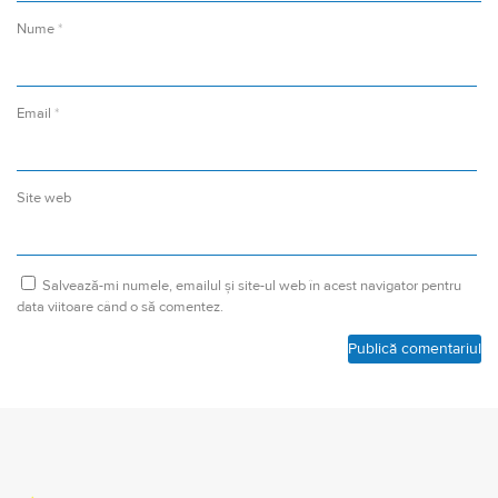
Nume
*
Email
*
Site web
Salvează-mi numele, emailul și site-ul web în acest navigator pentru
data viitoare când o să comentez.