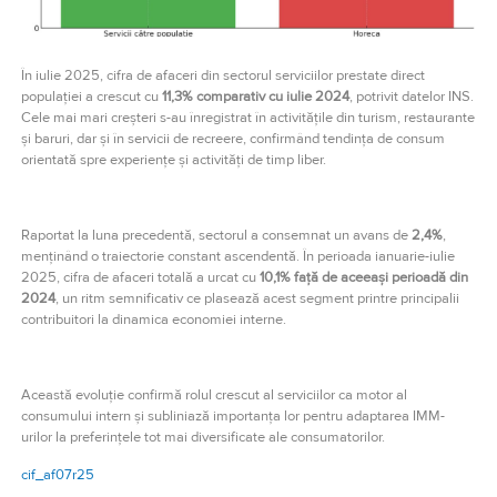
În iulie 2025, cifra de afaceri din sectorul serviciilor prestate direct
populației a crescut cu
11,3% comparativ cu iulie 2024
, potrivit datelor INS.
Cele mai mari creșteri s-au înregistrat în activitățile din turism, restaurante
și baruri, dar și în servicii de recreere, confirmând tendința de consum
orientată spre experiențe și activități de timp liber.
Raportat la luna precedentă, sectorul a consemnat un avans de
2,4%
,
menținând o traiectorie constant ascendentă. În perioada ianuarie-iulie
2025, cifra de afaceri totală a urcat cu
10,1% față de aceeași perioadă din
2024
, un ritm semnificativ ce plasează acest segment printre principalii
contribuitori la dinamica economiei interne.
Această evoluție confirmă rolul crescut al serviciilor ca motor al
consumului intern și subliniază importanța lor pentru adaptarea IMM-
urilor la preferințele tot mai diversificate ale consumatorilor.
cif_af07r25