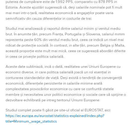
puterea de cumpărare este de 1.992 PPS, comparativ cu 878 PPS în
Estonia. Aceste ajustări sugerează că, deși salariile nominale pot fi mult
mai mari într-o țară, realitatea economică a angajaților poate varia
semnificativ din cauza diferențelor în costurile de trai.
Studiul mai analizează și raportul dintre salariul minim și venitul mediu
brut. În anumite țări, precum Franța, Portugalia și Slovenia, salariul minim
reprezenta peste 60% din venitul mediu brut, ceea ce indică un nivel mai
ridicat de protecție socială. În contrast, în alte țări, precum Belgia și Malta,
această proporție este mult mai mică, ceea ce sugerează abordări diferite
în ceea ce privește politica salarială.
Aceste date subliniază, încă o dată, realitatea unei Uniuni Europene cu
economii diverse, în care politica salarială joacă un rol esențial în
conturarea standardelor de viață. Deși există o tendință de convergență
economică, diferențele persistente în salariile minime arată
complexitatea provocărilor economice cu care se confruntă statele
membre și necesitatea unor politici economice și sociale care să sprijine o
dezvoltare echilibrată pe întreg teritoriul Uniunii Europene.
Studiul complet poate fi găsit pe site-ul oficial al EUROSTAT, aici:
https://ec.europa.eu/eurostat/statistics-explained/index.php?
title=Minimum_wage_statistics