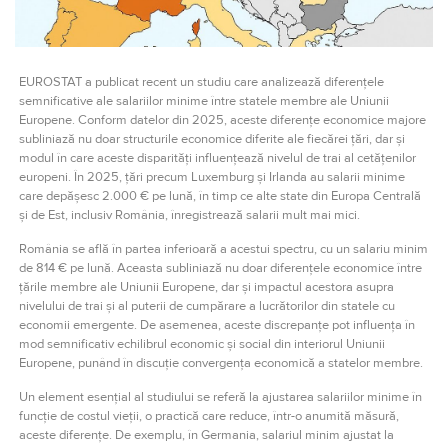
EUROSTAT a publicat recent un studiu care analizează diferențele
semnificative ale salariilor minime între statele membre ale Uniunii
Europene. Conform datelor din 2025, aceste diferențe economice majore
subliniază nu doar structurile economice diferite ale fiecărei țări, dar și
modul în care aceste disparități influențează nivelul de trai al cetățenilor
europeni. În 2025, țări precum Luxemburg și Irlanda au salarii minime
care depășesc 2.000 € pe lună, în timp ce alte state din Europa Centrală
și de Est, inclusiv România, înregistrează salarii mult mai mici.
România se află în partea inferioară a acestui spectru, cu un salariu minim
de 814 € pe lună. Aceasta subliniază nu doar diferențele economice între
țările membre ale Uniunii Europene, dar și impactul acestora asupra
nivelului de trai și al puterii de cumpărare a lucrătorilor din statele cu
economii emergente. De asemenea, aceste discrepanțe pot influența în
mod semnificativ echilibrul economic și social din interiorul Uniunii
Europene, punând în discuție convergența economică a statelor membre.
Un element esențial al studiului se referă la ajustarea salariilor minime în
funcție de costul vieții, o practică care reduce, într-o anumită măsură,
aceste diferențe. De exemplu, în Germania, salariul minim ajustat la