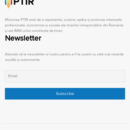
Misiunea PTIR este de a reprezenta, susţine, apăra şi promova interesele
profesionale, economice şi sociale ale tinerilor întreprinzători din România
şi ale IMM-urilor constituite de tineri.
Newsletter
Abonați-vă la newsletter-ul nostru pentru a fi la curent cu cele mai recente
noutăți și evenimente.