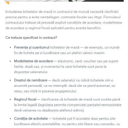
Includerea tichetelor de masă în contractul de muncă necesită clarificări
precise pentru a evita neînțelegeri, controale fiscale sau litigii. Formularul
contractului trebuie să prevadă explicit condițiile de acordare, modalitatea
de acordare și regimul fiscal aplicabil pentru aceste beneficii.
Ce trebuie specificat în contract?
Frevența și cuantumul
tichetelor de masă — de exemplu, un număr
fix de tichete pe zi lucrătoare sau un plafon valoric maxim.
Modalitatea de acordare
— electronic, card, voucher sau pe suport
hârtie, după caz, și momentul la care tichetele sunt puse la
dispoziție salariatului.
Dreptul de neridicare
— dacă salariatul nu ridică tichetele într-o
anumită perioadă, ce se întâmplă: dacă ele se pierd automat, se
reiau, sau intră în posesia angajatorului.
Regimul fiscal
— clarificarea că tichetele de masă sunt scutite până
la limita legală (legislația permite compensații parțiale/neimpozitate
dacă valoarea nu depășește plafonul admis).
Condiția de activitate
— tichetele pot fi acordate doar pentru zile
lucrătoare efectiv prestabilite, nu pentru zile libere sau concediu, cu