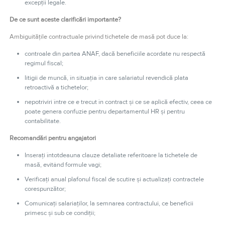
excepții legale.
De ce sunt aceste clarificări importante?
Ambiguitățile contractuale privind tichetele de masă pot duce la:
controale din partea ANAF, dacă beneficiile acordate nu respectă
regimul fiscal;
litigii de muncă, în situația în care salariatul revendică plata
retroactivă a tichetelor;
nepotriviri între ce e trecut în contract și ce se aplică efectiv, ceea ce
poate genera confuzie pentru departamentul HR și pentru
contabilitate.
Recomandări pentru angajatori
Inserați întotdeauna clauze detaliate referitoare la tichetele de
masă, evitând formule vagi;
Verificați anual plafonul fiscal de scutire și actualizați contractele
corespunzător;
Comunicați salariaților, la semnarea contractului, ce beneficii
primesc și sub ce condiții;