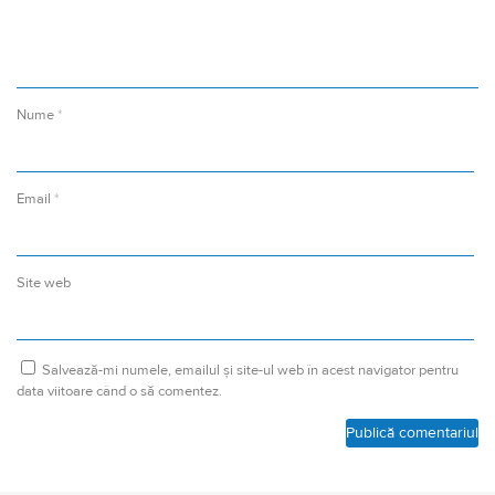
Nume
*
Email
*
Site web
Salvează-mi numele, emailul și site-ul web în acest navigator pentru
data viitoare când o să comentez.