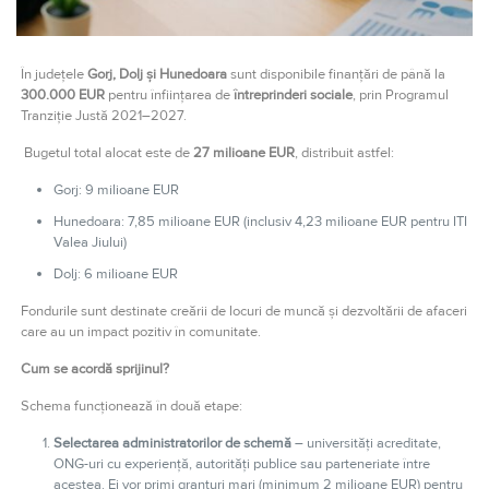
În județele
Gorj, Dolj și Hunedoara
sunt disponibile finanțări de până la
300.000 EUR
pentru înființarea de
întreprinderi sociale
, prin Programul
Tranziție Justă 2021–2027.
Bugetul total alocat este de
27 milioane EUR
, distribuit astfel:
Gorj: 9 milioane EUR
Hunedoara: 7,85 milioane EUR (inclusiv 4,23 milioane EUR pentru ITI
Valea Jiului)
Dolj: 6 milioane EUR
Fondurile sunt destinate creării de locuri de muncă și dezvoltării de afaceri
care au un impact pozitiv în comunitate.
Cum se acordă sprijinul?
Schema funcționează în două etape:
Selectarea administratorilor de schemă
– universități acreditate,
ONG-uri cu experiență, autorități publice sau parteneriate între
acestea. Ei vor primi granturi mari (minimum 2 milioane EUR) pentru