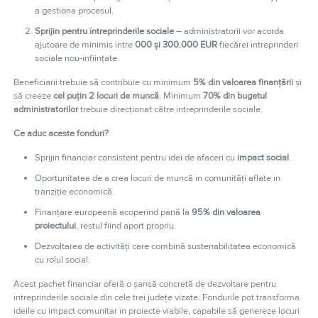
a gestiona procesul.
Sprijin pentru întreprinderile sociale
– administratorii vor acorda
ajutoare de minimis între
000 și 300.000 EUR
fiecărei întreprinderi
sociale nou-înființate.
Beneficiarii trebuie să contribuie cu minimum
5% din valoarea finanțării
și
să creeze
cel puțin 2 locuri de muncă
. Minimum
70% din bugetul
administratorilor
trebuie direcționat către întreprinderile sociale.
Ce aduc aceste fonduri?
Sprijin financiar consistent pentru idei de afaceri cu
impact social
.
Oportunitatea de a crea locuri de muncă în comunități aflate în
tranziție economică.
Finanțare europeană acoperind până la
95% din valoarea
proiectului
, restul fiind aport propriu.
Dezvoltarea de activități care combină sustenabilitatea economică
cu rolul social.
Acest pachet financiar oferă o șansă concretă de dezvoltare pentru
întreprinderile sociale din cele trei județe vizate. Fondurile pot transforma
ideile cu impact comunitar în proiecte viabile, capabile să genereze locuri