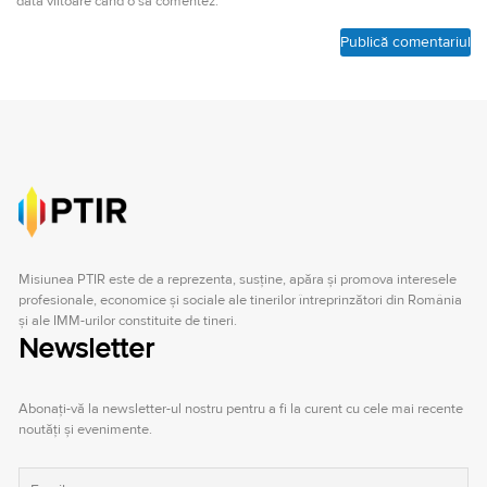
data viitoare când o să comentez.
Misiunea PTIR este de a reprezenta, susţine, apăra şi promova interesele
profesionale, economice şi sociale ale tinerilor întreprinzători din România
şi ale IMM-urilor constituite de tineri.
Newsletter
Abonați-vă la newsletter-ul nostru pentru a fi la curent cu cele mai recente
noutăți și evenimente.