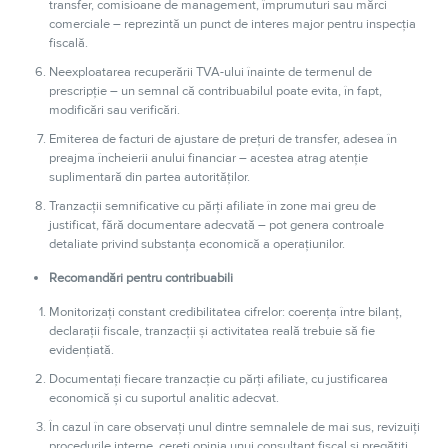
transfer, comisioane de management, împrumuturi sau mărci
comerciale – reprezintă un punct de interes major pentru inspecția
fiscală.
Neexploatarea recuperării TVA-ului înainte de termenul de
prescripție – un semnal că contribuabilul poate evita, în fapt,
modificări sau verificări.
Emiterea de facturi de ajustare de prețuri de transfer, adesea în
preajma încheierii anului financiar – acestea atrag atenție
suplimentară din partea autorităților.
Tranzacții semnificative cu părți afiliate în zone mai greu de
justificat, fără documentare adecvată – pot genera controale
detaliate privind substanța economică a operațiunilor.
Recomandări pentru contribuabili
Monitorizați constant credibilitatea cifrelor: coerența între bilanț,
declarații fiscale, tranzacții și activitatea reală trebuie să fie
evidențiată.
Documentați fiecare tranzacție cu părți afiliate, cu justificarea
economică și cu suportul analitic adecvat.
În cazul în care observați unul dintre semnalele de mai sus, revizuiți
procedurile interne, cereți opinia unui consultant fiscal și pregătiți