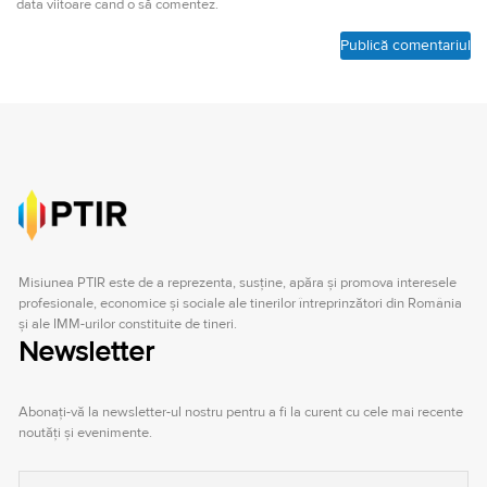
data viitoare când o să comentez.
Misiunea PTIR este de a reprezenta, susţine, apăra şi promova interesele
profesionale, economice şi sociale ale tinerilor întreprinzători din România
şi ale IMM-urilor constituite de tineri.
Newsletter
Abonați-vă la newsletter-ul nostru pentru a fi la curent cu cele mai recente
noutăți și evenimente.