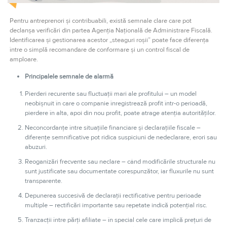
Pentru antreprenori și contribuabili, există semnale clare care pot
declanșa verificări din partea Agenția Națională de Administrare Fiscală.
Identificarea și gestionarea acestor „steaguri roșii” poate face diferența
între o simplă recomandare de conformare și un control fiscal de
amploare.
Principalele semnale de alarmă
Pierderi recurente sau fluctuații mari ale profitului – un model
neobișnuit în care o companie înregistrează profit într-o perioadă,
pierdere în alta, apoi din nou profit, poate atrage atenția autorităților.
Neconcordanțe între situațiile financiare și declarațiile fiscale –
diferențe semnificative pot ridica suspiciuni de nedeclarare, erori sau
abuzuri.
Reoganizări frecvente sau neclare – când modificările structurale nu
sunt justificate sau documentate corespunzător, iar fluxurile nu sunt
transparente.
Depunerea succesivă de declarații rectificative pentru perioade
multiple – rectificări importante sau repetate indică potențial risc.
Tranzacții între părți afiliate – în special cele care implică prețuri de