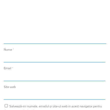
Nume
*
Email
*
Site web
Salvează-mi numele, emailul și site-ul web în acest navigator pentru