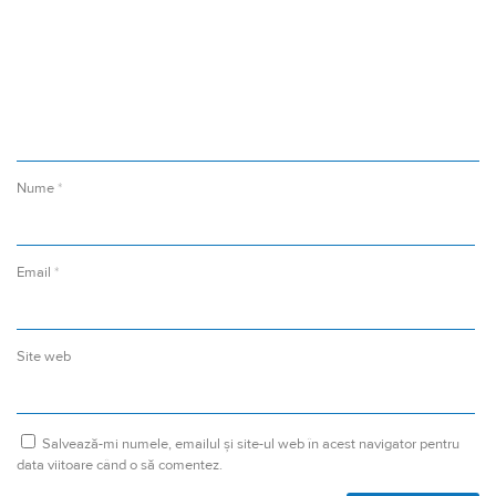
Nume
*
Email
*
Site web
Salvează-mi numele, emailul și site-ul web în acest navigator pentru
data viitoare când o să comentez.