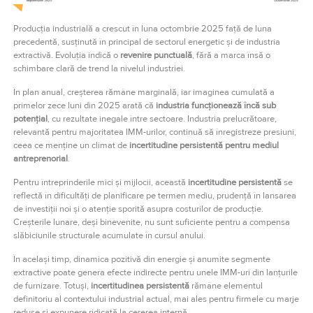
Producția industrială a crescut în luna octombrie 2025 față de luna
precedentă, susținută în principal de sectorul energetic și de industria
extractivă. Evoluția indică o
revenire punctuală
, fără a marca însă o
schimbare clară de trend la nivelul industriei.
În plan anual, creșterea rămâne marginală, iar imaginea cumulată a
primelor zece luni din 2025 arată că
industria funcționează încă sub
potențial
, cu rezultate inegale între sectoare. Industria prelucrătoare,
relevantă pentru majoritatea IMM-urilor, continuă să înregistreze presiuni,
ceea ce menține un climat de
incertitudine persistentă pentru mediul
antreprenorial
.
Pentru întreprinderile mici și mijlocii, această
incertitudine persistentă
se
reflectă în dificultăți de planificare pe termen mediu, prudență în lansarea
de investiții noi și o atenție sporită asupra costurilor de producție.
Creșterile lunare, deși binevenite, nu sunt suficiente pentru a compensa
slăbiciunile structurale acumulate în cursul anului.
În același timp, dinamica pozitivă din energie și anumite segmente
extractive poate genera efecte indirecte pentru unele IMM-uri din lanțurile
de furnizare. Totuși,
incertitudinea persistentă
rămâne elementul
definitoriu al contextului industrial actual, mai ales pentru firmele cu marje
reduse și expunere ridicată la cererea internă.