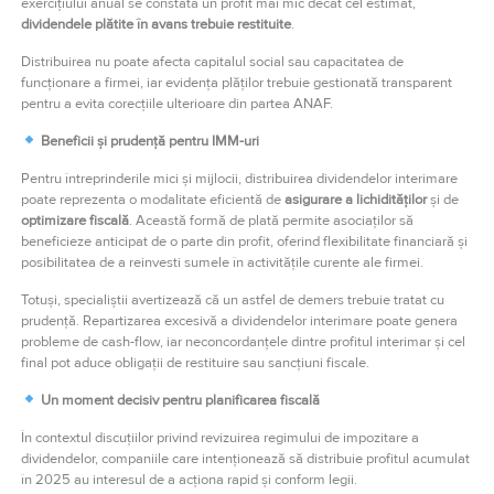
exercițiului anual se constată un profit mai mic decât cel estimat,
dividendele plătite în avans trebuie restituite
.
Distribuirea nu poate afecta capitalul social sau capacitatea de
funcționare a firmei, iar evidența plăților trebuie gestionată transparent
pentru a evita corecțiile ulterioare din partea ANAF.
Beneficii și prudență pentru IMM-uri
Pentru întreprinderile mici și mijlocii, distribuirea dividendelor interimare
poate reprezenta o modalitate eficientă de
asigurare a lichidităților
și de
optimizare fiscală
. Această formă de plată permite asociaților să
beneficieze anticipat de o parte din profit, oferind flexibilitate financiară și
posibilitatea de a reinvesti sumele în activitățile curente ale firmei.
Totuși, specialiștii avertizează că un astfel de demers trebuie tratat cu
prudență. Repartizarea excesivă a dividendelor interimare poate genera
probleme de cash-flow, iar neconcordanțele dintre profitul interimar și cel
final pot aduce obligații de restituire sau sancțiuni fiscale.
Un moment decisiv pentru planificarea fiscală
În contextul discuțiilor privind revizuirea regimului de impozitare a
dividendelor, companiile care intenționează să distribuie profitul acumulat
în 2025 au interesul de a acționa rapid și conform legii.