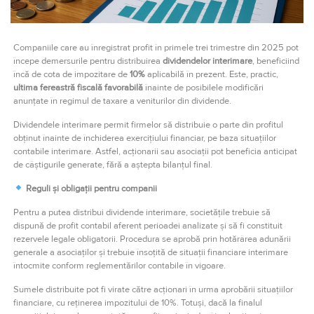
Companiile care au înregistrat profit în primele trei trimestre din 2025 pot
începe demersurile pentru distribuirea
dividendelor interimare
, beneficiind
încă de cota de impozitare de
10%
aplicabilă în prezent. Este, practic,
ultima fereastră fiscală favorabilă
înainte de posibilele modificări
anunțate în regimul de taxare a veniturilor din dividende.
Dividendele interimare permit firmelor să distribuie o parte din profitul
obținut înainte de închiderea exercițiului financiar, pe baza situațiilor
contabile interimare. Astfel, acționarii sau asociații pot beneficia anticipat
de câștigurile generate, fără a aștepta bilanțul final.
Reguli și obligații pentru companii
Pentru a putea distribui dividende interimare, societățile trebuie să
dispună de profit contabil aferent perioadei analizate și să fi constituit
rezervele legale obligatorii. Procedura se aprobă prin hotărârea adunării
generale a asociaților și trebuie însoțită de situații financiare interimare
întocmite conform reglementărilor contabile în vigoare.
Sumele distribuite pot fi virate către acționari în urma aprobării situațiilor
financiare, cu reținerea impozitului de 10%. Totuși, dacă la finalul