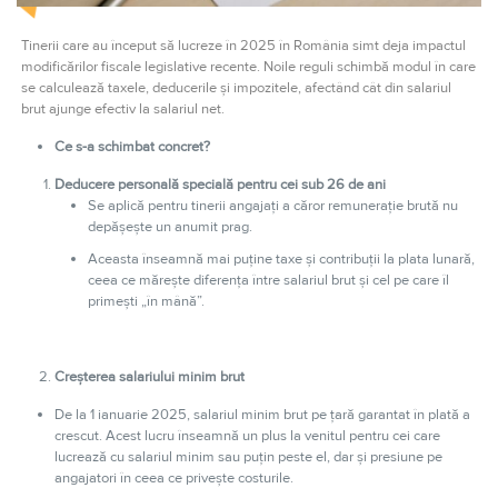
Tinerii care au început să lucreze în 2025 în România simt deja impactul
modificărilor fiscale legislative recente. Noile reguli schimbă modul în care
se calculează taxele, deducerile și impozitele, afectând cât din salariul
brut ajunge efectiv la salariul net.
Ce s-a schimbat concret?
Deducere personală specială pentru cei sub 26 de ani
Se aplică pentru tinerii angajați a căror remunerație brută nu
depășește un anumit prag.
Aceasta înseamnă mai puţine taxe și contribuții la plata lunară,
ceea ce mărește diferența între salariul brut și cel pe care îl
primești „în mână”.
Creșterea salariului minim brut
De la 1 ianuarie 2025, salariul minim brut pe țară garantat în plată a
crescut. Acest lucru înseamnă un plus la venitul pentru cei care
lucrează cu salariul minim sau puțin peste el, dar și presiune pe
angajatori în ceea ce privește costurile.