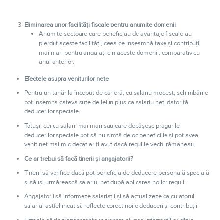
Eliminarea unor facilități fiscale pentru anumite domenii
Anumite sectoare care beneficiau de avantaje fiscale au
pierdut aceste facilități, ceea ce înseamnă taxe și contribuţii
mai mari pentru angajaţi din aceste domenii, comparativ cu
anul anterior.
Efectele asupra veniturilor nete
Pentru un tânăr la început de carieră, cu salariu modest, schimbările
pot însemna câteva sute de lei în plus ca salariu net, datorită
deducerilor speciale.
Totuși, cei cu salarii mai mari sau care depășesc pragurile
deducerilor speciale pot să nu simtă deloc beneficiile și pot avea
venit net mai mic decât ar fi avut dacă regulile vechi rămâneau.
Ce ar trebui să facă tinerii și angajatorii?
Tinerii să verifice dacă pot beneficia de deducere personală specială
și să își urmărească salariul net după aplicarea noilor reguli.
Angajatorii să informeze salariații și să actualizeze calculatorul
salarial astfel încât să reflecte corect noile deduceri și contribuţii.