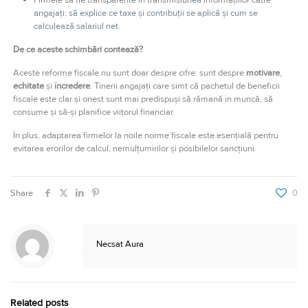
Firmele să fie transparente în transmisiunea informațiilor către
angajați: să explice ce taxe și contribuții se aplică și cum se
calculează salariul net.
De ce aceste schimbări contează?
Aceste reforme fiscale nu sunt doar despre cifre: sunt despre
motivare
,
echitate
și
încredere
. Tinerii angajați care simt că pachetul de beneficii
fiscale este clar și onest sunt mai predispuși să rămână în muncă, să
consume și să-și planifice viitorul financiar.
În plus, adaptarea firmelor la noile norme fiscale este esențială pentru
evitarea erorilor de calcul, nemulţumirilor și posibilelor sancțiuni.
Share
0
Necsat Aura
Related posts