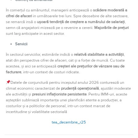
În comerțul cu amănuntul, managerii anticipează o
scădere moderată a
cifrei de afaceri
în următoarele trei luni. Spre deosebire de alte sectoare,
se remarcă însă o
ușoară tendință de creștere a numărului de salariați
,
semn că angajatorii mizează pe o revenire a cererii.
Majorările de prețuri
sunt larg anticipate în acest sector.
Servicii
În sectorul serviciilor, estimările indică o
relativă stabilitate a activității
,
atât din perspectiva cifrei de afaceri, cât și a forței de muncă. Cu toate
acestea, și aici se anticipează
creșteri ale prețurilor de vânzare sau de
facturare
, într-un context de costuri ridicate.
Datele de conjunctură pentru începutul anului 2026 conturează un
climat economic caracterizat de
prudență operațională
, ajustări moderate
ale activității și
presiuni inflaționiste persistente
. Pentru IMM-uri, aceste
așteptări subliniază importanța unei planificări atente a producției, a
costurilor și a politicilor de personal, într-un context marcat de
incertitudine și volatilitate sectorială
tea_decembrie_r25