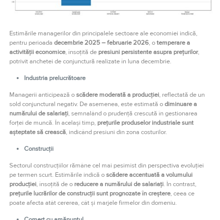
Estimările managerilor din principalele sectoare ale economiei indică,
pentru perioada
decembrie 2025 – februarie 2026
, o
temperare a
activității economice
, însoțită de
presiuni persistente asupra prețurilor
,
potrivit anchetei de conjunctură realizate în luna decembrie.
Industria prelucrătoare
Managerii anticipează o
scădere moderată a producției
, reflectată de un
sold conjunctural negativ. De asemenea, este estimată o
diminuare a
numărului de salariați
, semnalând o prudență crescută în gestionarea
forței de muncă. În același timp,
prețurile produselor industriale sunt
așteptate să crească
, indicând presiuni din zona costurilor.
Construcții
Sectorul construcțiilor rămâne cel mai pesimist din perspectiva evoluției
pe termen scurt. Estimările indică o
scădere accentuată a volumului
producției
, însoțită de o
reducere a numărului de salariați
. În contrast,
prețurile lucrărilor de construcții sunt prognozate în creștere
, ceea ce
poate afecta atât cererea, cât și marjele firmelor din domeniu.
Comerț cu amănuntul