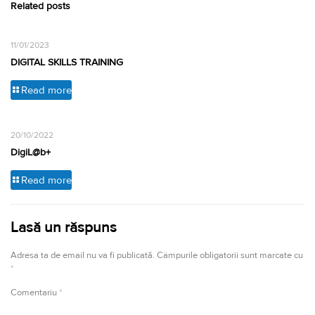
Related posts
11/01/2023
DIGITAL SKILLS TRAINING
Read more
20/10/2022
DigiL@b+
Read more
Lasă un răspuns
Adresa ta de email nu va fi publicată.
Câmpurile obligatorii sunt marcate cu
*
Comentariu
*