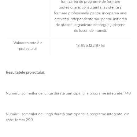
furnizarea de programe de formare
profesională, consultanta, asistenta şi
formare profesională pentru începerea unei
activităţi independente sau pentru iniţierea
de afaceri, organizare de târguri judeţene
de locuri de muncă.
Valoarea totală a
18.655.122,97 lei
proiectului
Rezultatele proiectului:
Numărul şomerilor de lungă durată participanţi la programe integrate: 748
Numărul şomerilor de lungă durată participanţi la programe integrate, din
care: femei 299