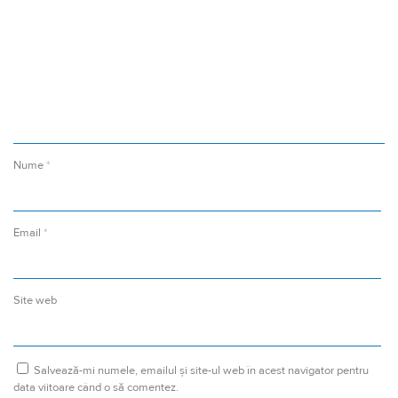
Nume
*
Email
*
Site web
Salvează-mi numele, emailul și site-ul web în acest navigator pentru
data viitoare când o să comentez.