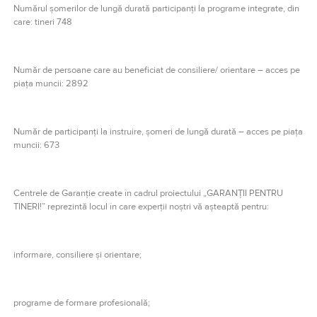
Numărul şomerilor de lungă durată participanţi la programe integrate, din
care: tineri 748
Număr de persoane care au beneficiat de consiliere/ orientare – acces pe
piaţa muncii: 2892
Număr de participanţi la instruire, şomeri de lungă durată – acces pe piaţa
muncii: 673
Centrele de Garanție create în cadrul proiectului „GARANȚII PENTRU
TINERI!” reprezintă locul în care experții noștri vă așteaptă pentru:
informare, consiliere și orientare;
programe de formare profesională;