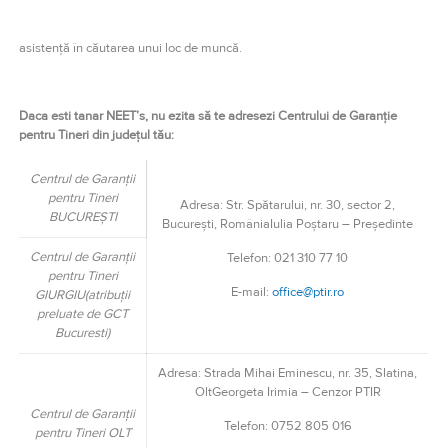
asistență în căutarea unui loc de muncă.
Daca esti tanar NEET’s, nu ezita să te adresezi Centrului de Garanție
pentru Tineri din județul tău:
Centrul de Garanții
pentru Tineri
Adresa: Str. Spătarului, nr. 30, sector 2,
BUCUREȘTI
București, RomâniaIulia Poștaru – Președinte
Centrul de Garanții
Telefon: 021 310 77 10
pentru Tineri
E-mail:
office@ptir.ro
GIURGIU
(atribuții
preluate de GCT
Bucuresti)
Adresa: Strada Mihai Eminescu, nr. 35, Slatina,
OltGeorgeta Irimia – Cenzor PTIR
Centrul de Garanții
Telefon: 0752 805 016
pentru Tineri OLT