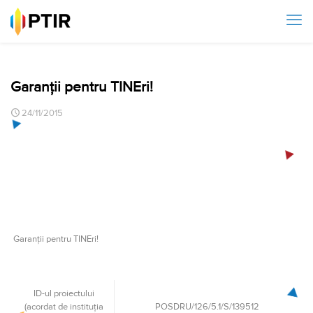
Garanții pentru TINEri!
24/11/2015
Garanții pentru TINEri!
ID-ul proiectului
(acordat de instituţia
POSDRU/126/5.1/S/139512