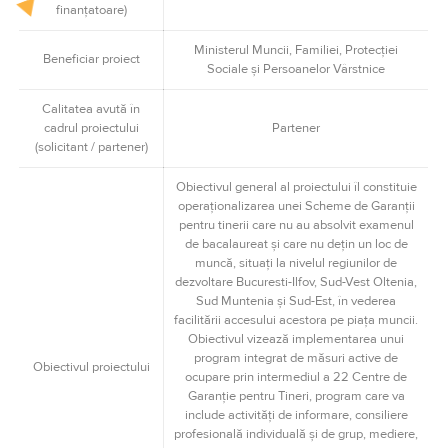
finanţatoare)
Ministerul Muncii, Familiei, Protecţiei
Beneficiar proiect
Sociale şi Persoanelor Vârstnice
Calitatea avută în
cadrul proiectului
Partener
(solicitant / partener)
Obiectivul general al proiectului îl constituie
operaţionalizarea unei Scheme de Garanţii
pentru tinerii care nu au absolvit examenul
de bacalaureat şi care nu deţin un loc de
muncă, situaţi la nivelul regiunilor de
dezvoltare Bucuresti-Ilfov, Sud-Vest Oltenia,
Sud Muntenia şi Sud-Est, în vederea
facilitării accesului acestora pe piaţa muncii.
Obiectivul vizează implementarea unui
program integrat de măsuri active de
Obiectivul proiectului
ocupare prin intermediul a 22 Centre de
Garanţie pentru Tineri, program care va
include activităţi de informare, consiliere
profesională individuală şi de grup, mediere,