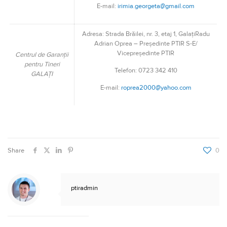
E-mail:
irimia.georgeta@gmail.com
Adresa: Strada Brăilei, nr. 3, etaj 1, GalațiRadu
Adrian Oprea – Președinte PTIR S-E/
Vicepreședinte PTIR
Centrul de Garanții
pentru Tineri
Telefon: 0723 342 410
GALAȚI
E-mail:
roprea2000@yahoo.com
Share
0
ptiradmin