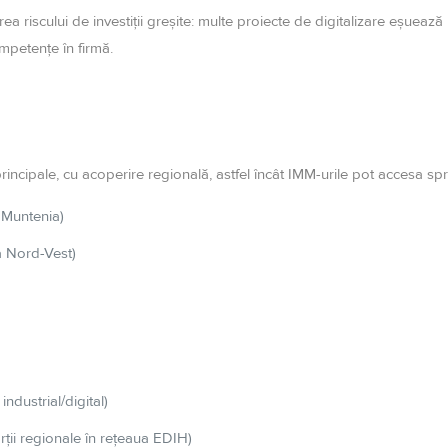
 riscului de investiții greșite: multe proiecte de digitalizare eșuează 
mpetențe în firmă.
incipale, cu acoperire regională, astfel încât IMM-urile pot accesa sprij
 Muntenia)
a Nord-Vest)
ndustrial/digital)
rții regionale în rețeaua EDIH)