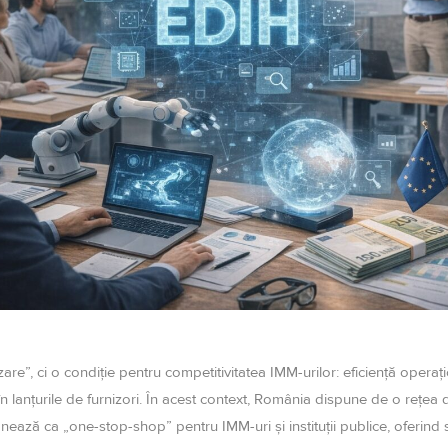
re”, ci o condiție pentru competitivitatea IMM-urilor: eficiență operațio
 în lanțurile de furnizori. În acest context, România dispune de o rețea
nează ca „one-stop-shop” pentru IMM-uri și instituții publice, oferind 