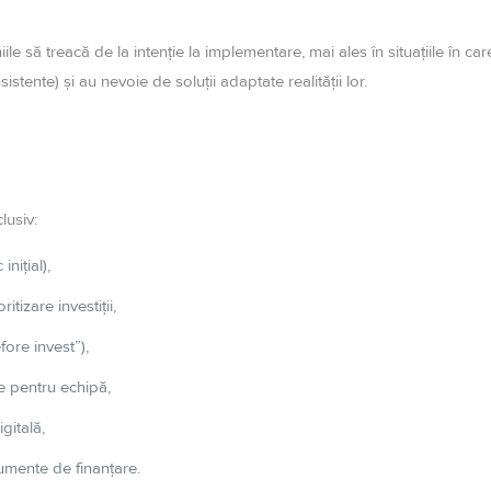
 să treacă de la intenție la implementare, mai ales în situațiile în car
stente) și au nevoie de soluții adaptate realității lor.
lusiv:
nițial),
itizare investiții,
fore invest”),
e pentru echipă,
igitală,
rumente de finanțare.