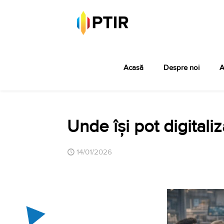
Acasă
Despre noi
A
Unde își pot digitali
14/01/2026