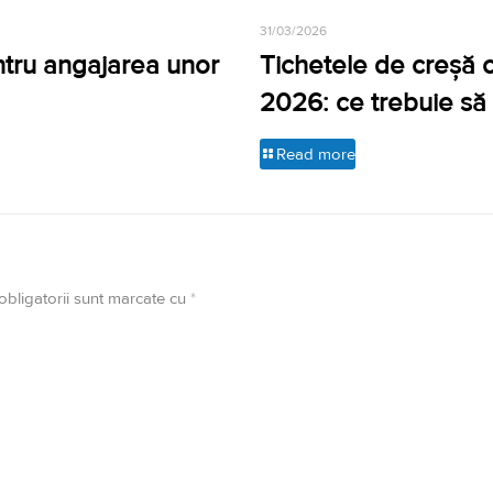
31/03/2026
ntru angajarea unor
Tichetele de creșă cr
2026: ce trebuie să 
Read more
obligatorii sunt marcate cu
*