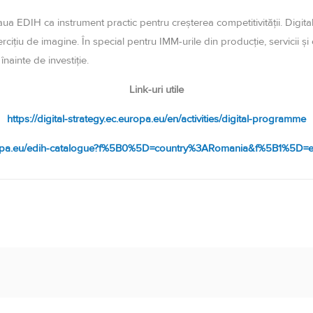
a EDIH ca instrument practic pentru creșterea competitivității. Digital
exercițiu de imagine. În special pentru IMM-urile din producție, servicii
 înainte de investiție.
Link-uri utile
https://digital-strategy.ec.europa.eu/en/activities/digital-programme
ec.europa.eu/edih-catalogue?f%5B0%5D=country%3ARomania&f%5B1%