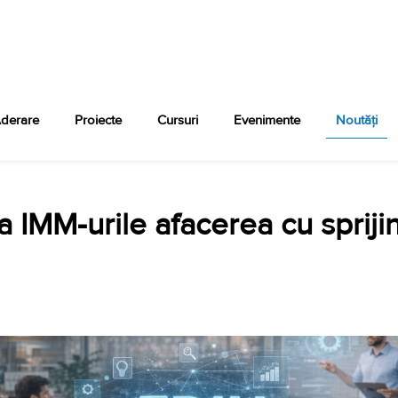
derare
Proiecte
Cursuri
Evenimente
Noutăți
za IMM-urile afacerea cu sprij