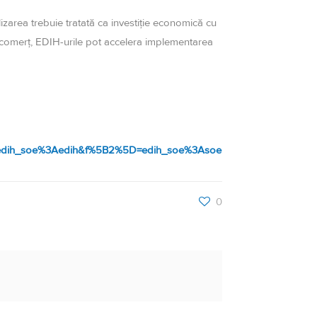
izarea trebuie tratată ca investiție economică cu
 și comerț, EDIH-urile pot accelera implementarea
5D=edih_soe%3Aedih&f%5B2%5D=edih_soe%3Asoe
0