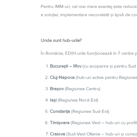
Pentru IMM-uri, cel mai mare avantaj este reducerea
a soluției, implementare necorelată și lipsă de co
Unde sunt hub-urile?
În România, EDIH-urile funcționează în 7 centre pr
București – Ilfov
(cu acoperire și pentru Sud
Cluj-Napoca
(hub-uri active pentru Regiune
Brașov
(Regiunea Centru)
Iași
(Regiunea Nord-Est)
Constanța
(Regiunea Sud-Est)
Timișoara
(Regiunea Vest – hub-uri cu profil i
Craiova
(Sud-Vest Oltenia – hub-uri și conso