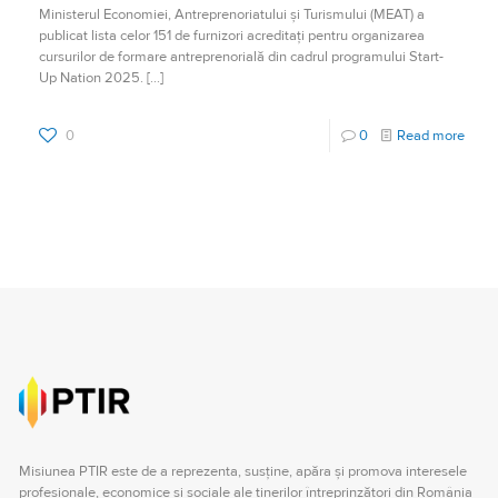
Ministerul Economiei, Antreprenoriatului și Turismului (MEAT) a
publicat lista celor 151 de furnizori acreditați pentru organizarea
cursurilor de formare antreprenorială din cadrul programului Start-
Up Nation 2025.
[…]
0
0
Read more
Misiunea PTIR este de a reprezenta, susţine, apăra şi promova interesele
profesionale, economice şi sociale ale tinerilor întreprinzători din România