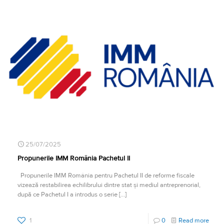
25/07/2025
Propunerile IMM România Pachetul II
Propunerile IMM România pentru Pachetul II de reforme fiscale
vizează restabilirea echilibrului dintre stat și mediul antreprenorial,
după ce Pachetul I a introdus o serie
[…]
1
0
Read more