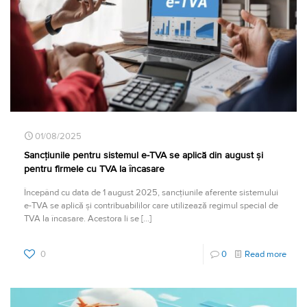
01/08/2025
Sancțiunile pentru sistemul e-TVA se aplică din august și
pentru firmele cu TVA la încasare
Începând cu data de 1 august 2025, sancțiunile aferente sistemului
e-TVA se aplică și contribuabililor care utilizează regimul special de
TVA la încasare. Acestora li se
[…]
0
0
Read more