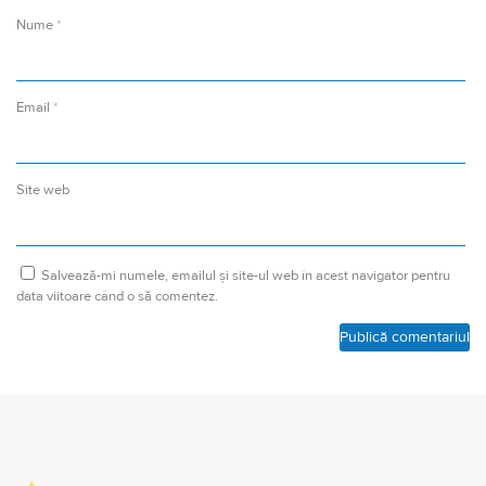
Nume
*
Email
*
Site web
Salvează-mi numele, emailul și site-ul web în acest navigator pentru
data viitoare când o să comentez.