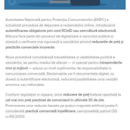
Autoritatea Națională pentru Protecția Consumatorilor (ANPC) a
actualizat procedura de depunere a reclamațiilor online, introducând
autentificarea obligatorie prin cont ROeID sau semnătură electronică
.
Măsura face parte din procesul de digitalizare a serviciilor publice și
vizează o verificare mai riguroasă a sesizărilor privind
reducerile de preț și
practicile comerciale incorecte
.
Noua procedură consolidează trasabilitatea și valabilitatea juridică a
sesizărilor, iar pentru mediul de afaceri — în special pentru
întreprinderile
mici și mijlocii
— aduce un nivel suplimentar de responsabilitate în
comunicarea comercială. Reclamațiile vor fi documentate digital, cu
dovezi și autentificare electronică, reducând posibilitatea unor sesizări
anonime sau nefondate.
Conform legislației în vigoare, orice
reducere de preț
trebuie raportată la
cel mai mic preț practicat de comerciant în ultimele 30 de zile
.
Promovarea unor reduceri bazate pe prețuri majorate artificial poate fi
considerată
practică comercială înșelătoare
, sancționabilă potrivit OG
nr.99/2000.