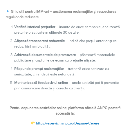
Ghid util pentru IMM-uri – gestionarea reclamațiilor și respectarea
regulilor de reducere
Verifică istoricul prețurilor
– înainte de orice campanie, analizează
prețurile practicate în ultimele 30 de zile.
Afișează transparent reducerile
– indică clar prețul anterior și cel
redus, fără ambiguități.
Arhivează documentele de promovare
– păstrează materialele
publicitare și capturile de ecran cu prețurile afișate.
Răspunde prompt reclamațiilor
– tratează orice sesizare cu
seriozitate, chiar dacă este nefondată.
Monitorizează feedback-ul online
– unele sesizări pot fi prevenite
prin comunicare directă și corectă cu clienții.
Pentru depunerea sesizărilor online, platforma oficială ANPC poate fi
accesată la:
https://eservicii.anpc.ro/Depune-Cerere