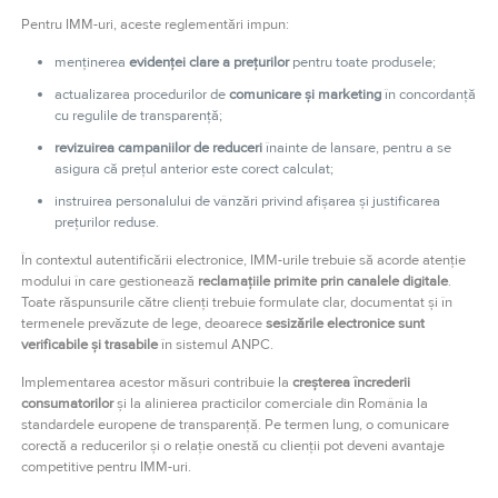
Pentru IMM-uri, aceste reglementări impun:
menținerea
evidenței clare a prețurilor
pentru toate produsele;
actualizarea procedurilor de
comunicare și marketing
în concordanță
cu regulile de transparență;
revizuirea campaniilor de reduceri
înainte de lansare, pentru a se
asigura că prețul anterior este corect calculat;
instruirea personalului de vânzări privind afișarea și justificarea
prețurilor reduse.
În contextul autentificării electronice, IMM-urile trebuie să acorde atenție
modului în care gestionează
reclamațiile primite prin canalele digitale
.
Toate răspunsurile către clienți trebuie formulate clar, documentat și în
termenele prevăzute de lege, deoarece
sesizările electronice sunt
verificabile și trasabile
în sistemul ANPC.
Implementarea acestor măsuri contribuie la
creșterea încrederii
consumatorilor
și la alinierea practicilor comerciale din România la
standardele europene de transparență. Pe termen lung, o comunicare
corectă a reducerilor și o relație onestă cu clienții pot deveni avantaje
competitive pentru IMM-uri.