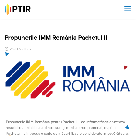
Propunerile IMM România Pachetul II
25/07/2025
Propunerile IMM România pentru Pachetul II de reforme fiscale
vizează
restabilirea echilibrului dintre stat și mediul antreprenorial, după ce
Pachetul I a introdus o serie de măsuri fiscale considerate împovărătoare.