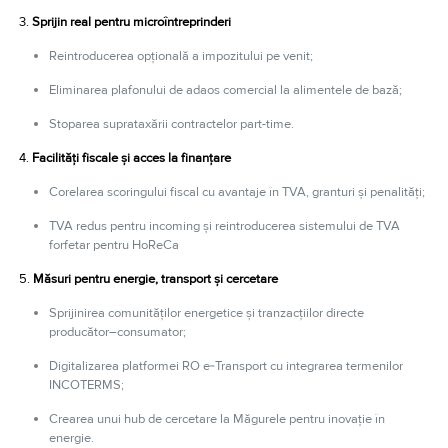
3.
Sprijin real pentru microîntreprinderi
Reintroducerea opțională a impozitului pe venit;
Eliminarea plafonului de adaos comercial la alimentele de bază;
Stoparea suprataxării contractelor part-time.
4.
Facilități fiscale și acces la finanțare
Corelarea scoringului fiscal cu avantaje în TVA, granturi și penalități;
TVA redus pentru incoming și reintroducerea sistemului de TVA
forfetar pentru HoReCa
5.
Măsuri pentru energie, transport și cercetare
Sprijinirea comunităților energetice și tranzacțiilor directe
producător–consumator;
Digitalizarea platformei RO e‑Transport cu integrarea termenilor
INCOTERMS;
Crearea unui hub de cercetare la Măgurele pentru inovație în
energie.