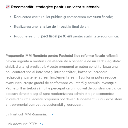
Recomandări strategice pentru un viitor sustenabil
Reducerea cheltuielilor publice și combaterea evaziunii fiscale;
Realizarea unei
analize de impact
la final de an;
Propunerea unui
pact fiscal pe 10 ani
pentru stabilitate economică.
Propunerile IMM România pentru Pachetul II de reforme fiscale
reflectă
nevoia urgentă a mediului de afaceri de a beneficia de un cadru legislativ
stabil, digital și predictibil. Aceste propuneri ar putea constitui baza unui
nou contract social între stat și întreprinzători, bazat pe încredere
reciprocă și parteneriat real. Implementarea măsurilor ar putea reduce
evaziunea, crește gradul de conformare voluntară și stimula investițiile.
Pachetul II ar trebui să nu fie perceput ca un nou val de constrângeri, ci ca
o deschidere strategică spre modernizarea administrației economice.
În cele din urmă, aceste propuneri pot deveni fundamentul unui ecosistem
antreprenorial competitiv, sustenabil și european.
Link articol IMM România:
link
Link adeziune PTIR:
link