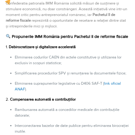
Confederatia patronala IMM România solicită măsuri de susținere și
stimulare economică, nu doar constrângeri. Această inițiativă vine într-un
moment critic pentru antreprenoriatul românesc, iar
Pachetul II de
reforme fiscale
reprezintă o oportunitate de resetare a relației dintre stat
și întreprinderile mici și mijlocii.
Propunerile IMM România pentru Pachetul II de reforme fiscale
1.
Debirocratizare și digitalizare accelerată
Eliminarea codurilor CAEN din actele constitutive și utilizarea lor
exclusiv în scopuri statistice;
Simplificarea procedurilor SPV și renunțarea la documentele fizice;
Eliminarea suprapunerilor legislative cu D406 SAF-T (
link oficial
ANAF
).
2.
Compensarea automată a contribuțiilor
Rambursarea automată a concediilor medicale din contribuțiile
datorate;
Interconectarea bazelor de date publice pentru eliminarea birocrației
inutile.