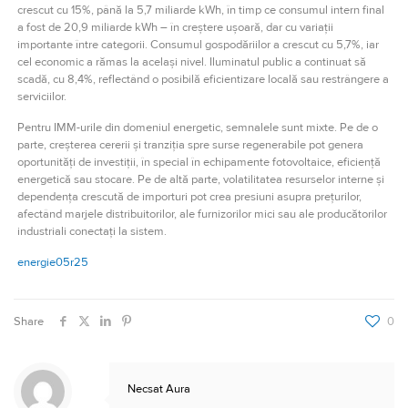
crescut cu 15%, până la 5,7 miliarde kWh, în timp ce consumul intern final
a fost de 20,9 miliarde kWh – în creștere ușoară, dar cu variații
importante între categorii. Consumul gospodăriilor a crescut cu 5,7%, iar
cel economic a rămas la același nivel. Iluminatul public a continuat să
scadă, cu 8,4%, reflectând o posibilă eficientizare locală sau restrângere a
serviciilor.
Pentru IMM-urile din domeniul energetic, semnalele sunt mixte. Pe de o
parte, creșterea cererii și tranziția spre surse regenerabile pot genera
oportunități de investiții, în special în echipamente fotovoltaice, eficiență
energetică sau stocare. Pe de altă parte, volatilitatea resurselor interne și
dependența crescută de importuri pot crea presiuni asupra prețurilor,
afectând marjele distribuitorilor, ale furnizorilor mici sau ale producătorilor
industriali conectați la sistem.
energie05r25
Share
0
Necsat Aura