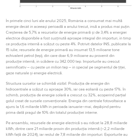
În primele cinci luni ale anului 2025, România a consumat mai multă
energie decât în aceeași perioadă a anului trecut, însă a produs mai puțin.
Creșterea de 5,7% a resurselor de energie primară și de 3,4% a energiei
electrice disponibile a fost susținută aproape integral din importuri, în timp
ce producția internă a scăzut cu peste 4%. Potrivit datelor INS, publicate la
15 iulie, resursele de energie primară au însumat 13,5 milioane tone
echivalent petrol (tep), din care doar 6,9 milioane au provenit din
producție internă, în scădere cu 342.000 tep. Importurile au crescut
semnificativ – cu peste un milion tep – în special pe segmentul de țiței,
gaze naturale și energie electrică.
Structura surselor se schimbă vizibil. Producția de energie din
hidrocentrale a scăzut cu aproape 30%, iar cea eoliană cu peste 17%. În
schimb, producția de energie solară a crescut cu 32%, acoperind parțial
golul creat de sursele convenționale. Energia din centrale fotovoltaice a
ajuns la 1,6 miliarde kWh în perioada ianuarie–mai, depășind pentru
prima dată pragul de 10% din totalul producției interne.
Pe ansamblu, resursele de energie electrică s-au ridicat la 28,8 miliarde
kWh, dintre care 21 miliarde provin din producția internă (–2,2 miliarde
kWh față de 2024), iar restul de 7,8 miliarde din importuri. Exporturile au