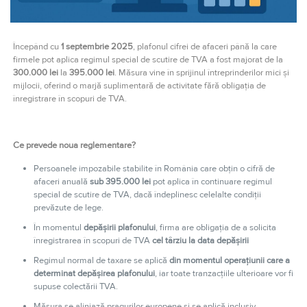
Începând cu
1 septembrie 2025
, plafonul cifrei de afaceri până la care
firmele pot aplica regimul special de scutire de TVA a fost majorat de la
300.000 lei
la
395.000 lei
. Măsura vine în sprijinul întreprinderilor mici și
mijlocii, oferind o marjă suplimentară de activitate fără obligația de
înregistrare în scopuri de TVA.
Ce prevede noua reglementare?
Persoanele impozabile stabilite în România care obțin o cifră de
afaceri anuală
sub 395.000 lei
pot aplica în continuare regimul
special de scutire de TVA, dacă îndeplinesc celelalte condiții
prevăzute de lege.
În momentul
depășirii plafonului
, firma are obligația de a solicita
înregistrarea în scopuri de TVA
cel târziu la data depășirii
Regimul normal de taxare se aplică
din momentul operațiunii care a
determinat depășirea plafonului
, iar toate tranzacțiile ulterioare vor fi
supuse colectării TVA.
Măsura se aliniază pragurilor europene și se aplică inclusiv