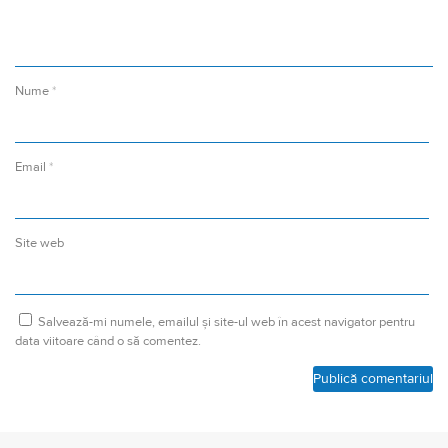
Nume
*
Email
*
Site web
Salvează-mi numele, emailul și site-ul web în acest navigator pentru
data viitoare când o să comentez.