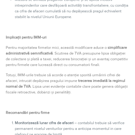
întreprinderilor care desfășoară activități transfrontaliere, cu condiția
ca cifra de afaceri cumulată să nu depășească pragul echivalent
stabilit la nivelul Uniunii Europene.
Implicații pentru IMM-uri
Pentru majoritatea firmelor mici, această modificare aduce o
simplificare
administrativă semnificativă
. Scutirea de TVA presupune lipsa obligației
de colectare și plată a taxei, reducerea birocrației și un avantaj competitiv
pentru firmele care lucrează direct cu consumatorii finali.
Totuși, IMM-urile trebuie să acorde o atenție sporită urmăririi cifrei de
afaceri, întrucât depășirea pragului impune
trecerea imediată la regimul
normal de TVA
. Lipsa unei evidențe contabile clare poate genera obligații
fiscale retroactive, dobânzi și penalități.
Recomandări pentru firme
Monitorizează lunar cifra de afaceri
– contabilul trebuie să verifice
permanent nivelul veniturilor pentru a anticipa momentul în care
plafonul se apropie de limită.