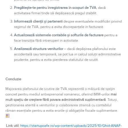
Pregătește-te pentru înregistrarea în scopuri de TVA
, dacă
activitatea firmei tinde să depășească pragul stabilit.
Informează clienții și partenerii
despre eventualele modificări privind
regimul de TVA, pentru a evita discrepanțele în facturare.
Actualizează sistemele contabile și softurile de facturare
pentru a
face tranziția fără întreruperi în activitate.
Analizează structura veniturilor
– dacă depășirea plafonului este
accidentală sau temporară, se pot lua în calcul soluții administrative
prudente, pentru a evita pierderea statutului de scutit.
Concluzie
Majorarea plafonului de scutire de TVA reprezintă o măsură de sprijin
concret pentru mediul antreprenorial românesc, oferind IMM-urilor
mai
mult spațiu de creștere fără povara administrativă suplimentară
. Totuși,
gestionarea atentă a veniturilor și colaborarea strânsă cu contabilul
rămân esențiale pentru a evita erorile și obligațiile fiscale suplimentare.
Link util:
https://startupcafe.ro/wp-content/uploads/2025/10/Ghid-ANAF-