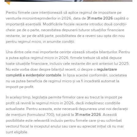
Pentru firmele care intenționează să aplice regimul de impozitare pe
veniturile microîntreprinderilor în 2026, data de
31 martie 2026
capătă o
importanță esențială. Modificările fiscale recente introduc două condiții-
cheie: pe de o parte, necesitatea depunerii tuturor situațiilor financiare
restante, iar pe de altă parte, posibilitatea de a reveni sau opta din nou
pentru regimul micro, în anumite condiții.
Una dintre cele mai importante cerințe vizează situația bilanțurilor. Pentru
a putea aplica regimul micro în 2026, firmele trebuie să aibă depuse
toate situațiile financiare, inclusiv cele restante din anii anteriori lui 2025.
Nu este vorba doar despre bilanțul recent, ci despre o
regularizare
completă a evidențelor contabile
. În lipsa acestei conformări, societatea
nu va putea beneficia de regimul micro și va fi încadrată automat la
impozit pe profit.
În același timp, legislația permite firmelor care au trecut la impozit pe
profit să revină la regimul micro în 2026, dacă îndeplinesc condițiile
actualizate. Pentru aceasta, este necesară depunerea unei noi declarații
de mențiuni (formularul 700), tot până la
31 martie 2026
. Această
posibilitate este relevantă inclusiv pentru firmele care și-au schimbat
vectorul fiscal la începutul anului sau care au apreciat inițial că nu mai
sunt eligibile.