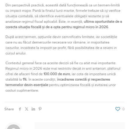
Din perspectivă practică, această dată funcționează ca un termen-limită
cu impact major. Până la finalul lunii martie, firmele trebuie să își verifice
situația contabilă, să identifice eventualele obligații restante și să
analizeze regimul fiscal aplicabil. Este, în esență,
ultima oportunitate de a
corecta situația fiscală și de a opta pentru regimul micro în 2026
.
După acest termen, opțiunile devin semnificativ limitate, iar societățile
care nu au făcut demersurile necesare vor rămâne, în majoritatea
cazurilor, încadrate la impozit pe profit, fără posibilitatea de a reveni în
cursul anului.
Contextul general face ca aceste decizii să fie cu atât mai importante.
Regimul micro în 2026 este mai restrictiv decât în anii anteriori, plafonul
cifrei de afaceri fiind de
100.000 de euro
, iar cota de impozitare unică
stabilită la
1%
. În aceste condiții,
încadrarea corectă și respectarea
termenelor devin esențiale
pentru optimizarea fiscală și evitarea unor
costuri suplimentare.
Share
0