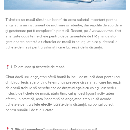
Tichetele de masă
rămân un beneficiu extra-salarial important pentru
angajați și un instrument de motivare și retenție, dar regulile de acordare
și gestionare pot fi complexe în practică. Recent, pe
Avocatnet.ro
au fost
analizate două teme cheie pentru departamentele de HR și angajatori:
gestionarea corectă a tichetelor de masă în situații atipice și dreptul la
tichete de masă pentru salariații care lucrează de la distanță.
1. Telemunca și tichetele de masă
Chiar dacă unii angajatori oferă hrană la locul de muncă doar pentru cei
din birou, legislația privind telemunca prevede că salariații care lucrează
de acasă trebuie să beneficieze de
drepturi egale
cu colegii din sediu,
inclusiv de tichete de masă, atâta timp cât își desfășoară activitatea
efectiv. În practică, asta înseamnă că angajatorii trebuie să acorde
tichetele pentru zilele
efectiv lucrate
de la distanță, cu pontaj corect
pentru numărul de zile lucrate.
2. Situații complexe în gestionarea tichetelor de masă