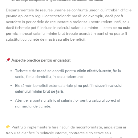
Departamentele de resurse umane se confruntă uneori cu întrebări dificile
privind aplicarea regulilor tichetelor de masă: de exemplu, dacă pot fi
acordate în perioadele de recuperare a orelor sau pentru telemuncă, sau
dacă tichetele pot fi incluse în calculul salariului minim — ceea ce
nu este
permis
, întrucât salariul minim brut trebuie acordat în bani și nu poate fi
substituit cu tichete de masă sau alte beneficii.
Aspecte practice pentru angajatori:
Tichetele de masă se acordă pentru
zilele efectiv lucrate
, fie la
sediu, fie la domiciliu, în cazul telemuncii.
Ele rămân beneficii extra-salariale și
nu pot fi incluse în calculul
salariului minim brut pe țară
.
Atenție la pontajul zilnic al salariaților pentru calculul corect al
numărului de tichete.
Pentru o implementare fără riscuri de neconformitate, angajatorii ar
trebui să clarifice în politicile interne, contractele colective sau