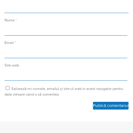
Nume
*
Email
*
Site web
Salvează-mi numele, emailul și site-ul web în acest navigator pentru
data viitoare când o să comentez.