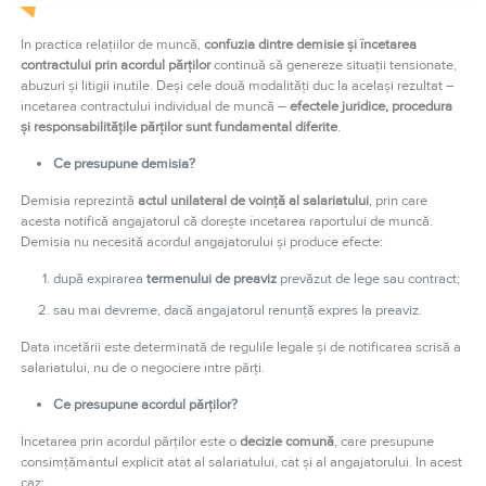
În practica relațiilor de muncă,
confuzia dintre demisie și încetarea
contractului prin acordul părților
continuă să genereze situații tensionate,
abuzuri și litigii inutile. Deși cele două modalități duc la același rezultat –
încetarea contractului individual de muncă –
efectele juridice, procedura
și responsabilitățile părților sunt fundamental diferite
.
Ce presupune demisia?
Demisia reprezintă
actul unilateral de voință al salariatului
, prin care
acesta notifică angajatorul că dorește încetarea raportului de muncă.
Demisia nu necesită acordul angajatorului și produce efecte:
după expirarea
termenului de preaviz
prevăzut de lege sau contract;
sau mai devreme, dacă angajatorul renunță expres la preaviz.
Data încetării este determinată de regulile legale și de notificarea scrisă a
salariatului, nu de o negociere între părți.
Ce presupune acordul părților?
Încetarea prin acordul părților este o
decizie comună
, care presupune
consimțământul explicit atât al salariatului, cât și al angajatorului. În acest
caz: