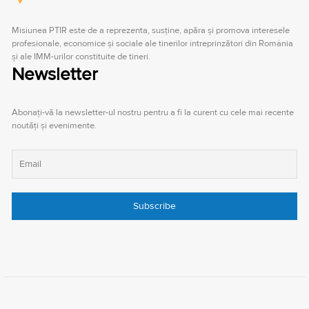
Misiunea PTIR este de a reprezenta, susţine, apăra şi promova interesele
profesionale, economice şi sociale ale tinerilor întreprinzători din România
şi ale IMM-urilor constituite de tineri.
Newsletter
Abonați-vă la newsletter-ul nostru pentru a fi la curent cu cele mai recente
noutăți și evenimente.