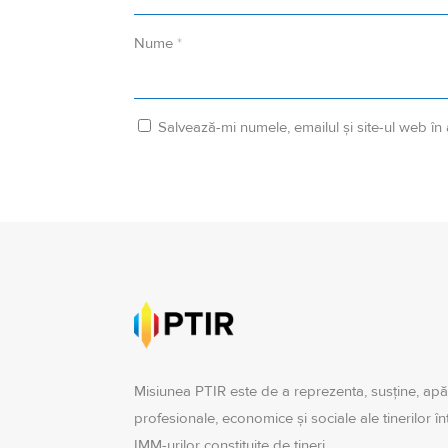
Nume
*
Salvează-mi numele, emailul și site-ul web în
Misiunea PTIR este de a reprezenta, susţine, apă
profesionale, economice şi sociale ale tinerilor î
IMM-urilor constituite de tineri.