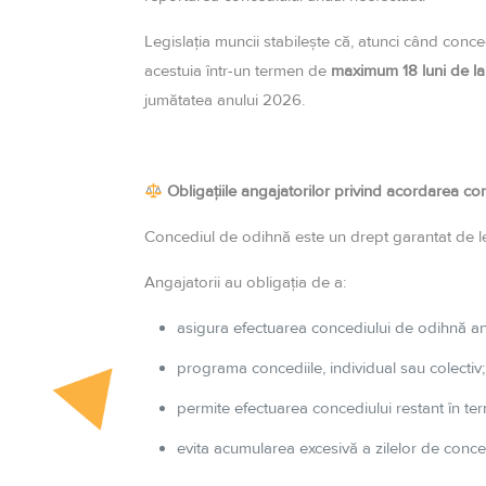
Legislația muncii stabilește că, atunci când conce
acestuia într-un termen de
maximum 18 luni de la s
jumătatea anului 2026.
Obligațiile angajatorilor privind acordarea co
Concediul de odihnă este un drept garantat de leg
Angajatorii au obligația de a:
asigura efectuarea concediului de odihnă an
programa concediile, individual sau colectiv;
permite efectuarea concediului restant în ter
evita acumularea excesivă a zilelor de conce