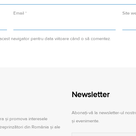
Email
*
Site w
 acest navigator pentru data viitoare când o să comentez.
Newsletter
Abonați-vă la newsletter-ul nostru
ra şi promova interesele
și evenimente.
ntreprinzători din România şi ale