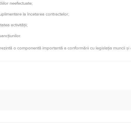
iilor neefectuate;
plimentare la încetarea contractelor;
atea activității;
ancțiunilor.
rezintă o componentă importantă a conformării cu legislația muncii ș