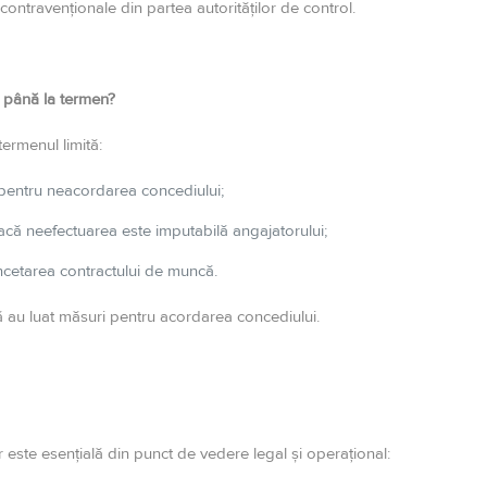
ntravenționale din partea autorităților de control.
t până la termen?
termenul limită:
 pentru neacordarea concediului;
acă neefectuarea este imputabilă angajatorului;
ncetarea contractului de muncă.
ă au luat măsuri pentru acordarea concediului.
 este esențială din punct de vedere legal și operațional: