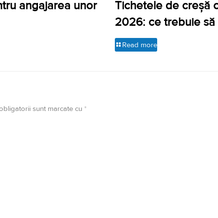
ntru angajarea unor
Tichetele de creșă cr
2026: ce trebuie să 
Read more
obligatorii sunt marcate cu
*