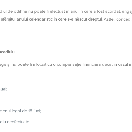
diul de odihnă nu poate fi efectuat în anul în care a fost acordat, ang
fârșitul anului calendaristic în care s-a născut dreptul
. Astfel, concedi
ncediului
e și nu poate fi înlocuit cu o compensație financiară decât în cazul în
ual;
menul legal de 18 luni;
diu neefectuate.