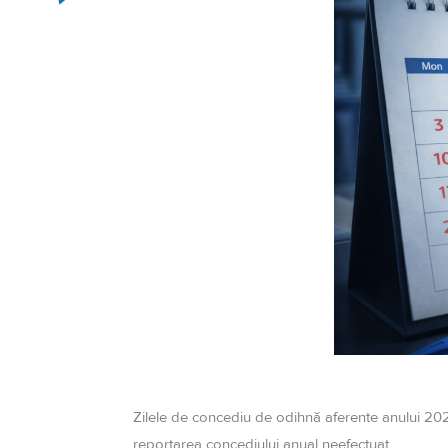
Zilele de concediu de odihnă aferente anului 2024
reportarea concediului anual neefectuat.