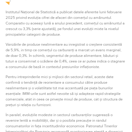
Institutul Național de Statistică a publicat datele aferente lunii februarie
2025 privind evoluția cifrei de afaceri din comerțul cu amănuntul.
Comparativ cu aceeași lună a anului precedent, comerțul cu amănuntul a
crescut cu 3,3% (serie ajustată), pe fondul unei evoluții mixte la nivelul
principalelor categorii de produse.
Vânzările de produse nealimentare au înregistrat o creștere consistentă
de 5,9%, în timp ce comerțul cu carburanți a marcat un avans marginal,
de doar 0,3%. În schimb, segmentul de produse alimentare, băuturi și
tutun a consemnat o scădere de 0,4%, ceea ce ar putea indica o stagnare
a consumului de bază în contextul presiunilor inflaționiste.
Pentru întreprinderile mici și mijlocii din sectorul retail, aceste date
confirmă o tendință de reorientare a consumului către produse
nealimentare și o volatilitate tot mai accentuată pe piața bunurilor
esențiale. IMM-urile sunt astfel nevoite să își adapteze rapid strategiile
comerciale, atât în ceea ce privește mixul de produse, cât și structura de
prețuri și relația cu furnizorii.
În paralel, evoluțiile modeste în sectorul carburanților sugerează o
revenire lentă a mobilității, dar și o posibila precauție în rândul
consumatorilor în fața incertitudinilor economice. Patronatul Tinerilor
Întreprinzători din România recomandă monitorizarea atentă a dinamicii