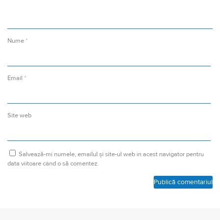
Nume
*
Email
*
Site web
Salvează-mi numele, emailul și site-ul web în acest navigator pentru
data viitoare când o să comentez.