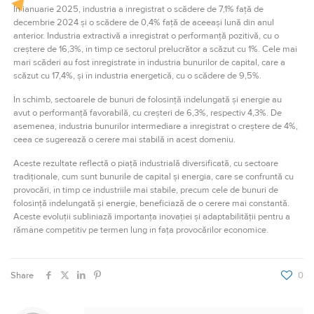
În ianuarie 2025, industria a înregistrat o scădere de 7,1% față de
decembrie 2024 și o scădere de 0,4% față de aceeași lună din anul
anterior. Industria extractivă a înregistrat o performanță pozitivă, cu o
creștere de 16,3%, în timp ce sectorul prelucrător a scăzut cu 1%. Cele mai
mari scăderi au fost înregistrate în industria bunurilor de capital, care a
scăzut cu 17,4%, și în industria energetică, cu o scădere de 9,5%.
În schimb, sectoarele de bunuri de folosință îndelungată și energie au
avut o performanță favorabilă, cu creșteri de 6,3%, respectiv 4,3%. De
asemenea, industria bunurilor intermediare a înregistrat o creștere de 4%,
ceea ce sugerează o cerere mai stabilă în acest domeniu.
Aceste rezultate reflectă o piață industrială diversificată, cu sectoare
tradiționale, cum sunt bunurile de capital și energia, care se confruntă cu
provocări, în timp ce industriile mai stabile, precum cele de bunuri de
folosință îndelungată și energie, beneficiază de o cerere mai constantă.
Aceste evoluții subliniază importanța inovației și adaptabilității pentru a
rămâne competitiv pe termen lung în fața provocărilor economice.
Share
0