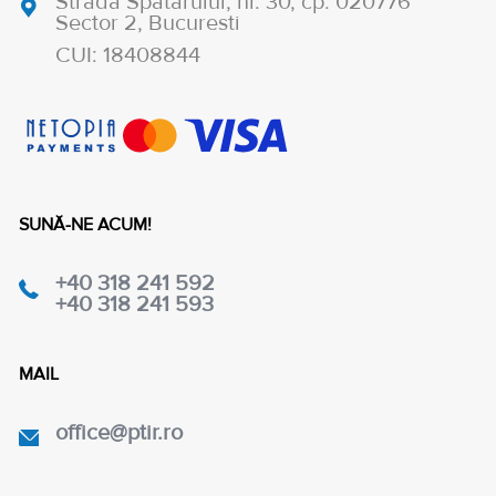
Strada Spatarului, nr. 30, cp. 020776
Sector 2, Bucuresti
CUI: 18408844
SUNĂ-NE ACUM!
+40 318 241 592
+40 318 241 593
MAIL
office@ptir.ro