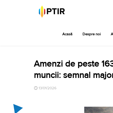
Acasă
Despre noi
A
Amenzi de peste 163 m
muncii: semnal major 
13/01/2026