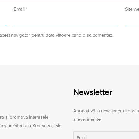
Email
*
Site w
 acest navigator pentru data viitoare când o să comentez.
Newsletter
Abonați-vă la newsletter-ul nostru
ra şi promova interesele
și evenimente.
ntreprinzători din România şi ale