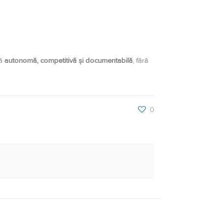
nă
autonomă, competitivă și documentabilă
, fără
0