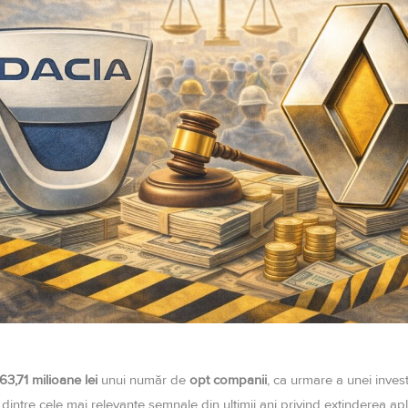
63,71 milioane lei
unui număr de
opt companii
, ca urmare a unei investi
 dintre cele mai relevante semnale din ultimii ani privind extinderea ap