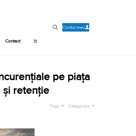
Contul meu
Contact
ncurențiale pe piața
 și retenție
Tags
Categories