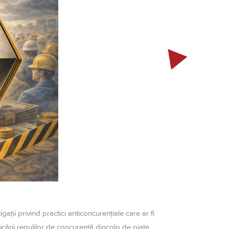
gații privind practici anticoncurențiale care ar fi
licării regulilor de concurență dincolo de piața