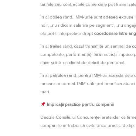
tarifele sau contractele comerciale pot fi analiza
În al doilea rând, IMM-urile sunt adesea expuse inv
noi”, „nu ridicăm salariile pe segment”, „nu angaj
ele pot fi interpretate drept
coordonare între ang
În al treilea rând, cazul transmite un semnal de con
competențe, performanță), fără restricții impuse pr
chiar și într-un climat de deficit de personal.
În al patrulea rând, pentru IMM-uri aceasta este 
mecanism normal. IMM-urile pot beneficia atunci câ
mari.
Implicații practice pentru companii
Decizia Consiliului Concurenței arată clar că fir
companiile ar trebui să evite orice practici de tip: