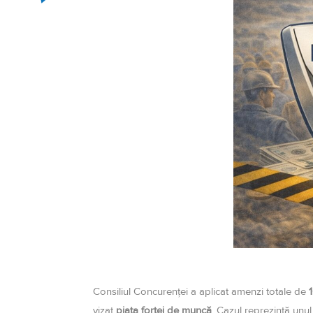
Consiliul Concurenței a aplicat amenzi totale de
1
vizat
piața forței de muncă
. Cazul reprezintă unul