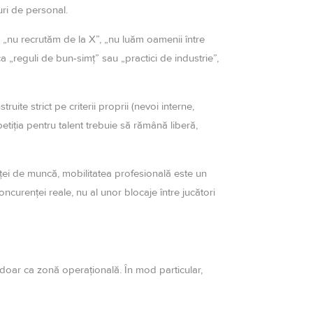
uri de personal.
ă: „nu recrutăm de la X”, „nu luăm oamenii între
a „reguli de bun-simț” sau „practici de industrie”,
uite strict pe criterii proprii (nevoi interne,
petiția pentru talent trebuie să rămână liberă,
rței de muncă, mobilitatea profesională este un
ncurenței reale, nu al unor blocaje între jucători
 doar ca zonă operațională. În mod particular,