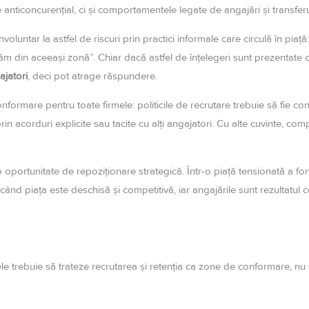
te anticoncurențial, ci și comportamentele legate de angajări și transfer
oluntar la astfel de riscuri prin practici informale care circulă în piaț
ăm din aceeași zonă”. Chiar dacă astfel de înțelegeri sunt prezentate c
ajatori
, deci pot atrage răspundere.
formare pentru toate firmele: politicile de recrutare trebuie să fie constr
in acorduri explicite sau tacite cu alți angajatori. Cu alte cuvinte, com
o oportunitate de repoziționare strategică. Într-o piață tensionată a fo
nd piața este deschisă și competitivă, iar angajările sunt rezultatul co
mele trebuie să trateze recrutarea și retenția ca zone de conformare, nu