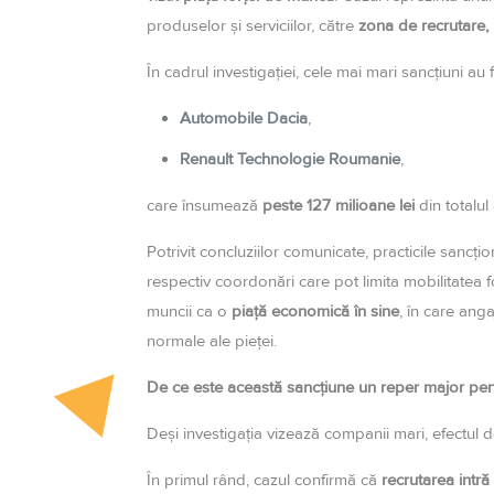
produselor și serviciilor, către
zona de recrutare,
În cadrul investigației, cele mai mari sancțiuni a
Automobile Dacia
,
Renault Technologie Roumanie
,
care însumează
peste 127 milioane lei
din totalul
Potrivit concluziilor comunicate, practicile sancțio
respectiv coordonări care pot limita mobilitatea f
muncii ca o
piață economică în sine
, în care ang
normale ale pieței.
De ce este această sancțiune un reper major pen
Deși investigația vizează companii mari, efectul d
În primul rând, cazul confirmă că
recrutarea intră