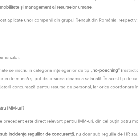
 mobilitate și management al resurselor umane
.
u fost aplicate unor companii din grupul Renault din România, respectiv:
 amenzilor.
nate se înscriu în categoria înțelegerilor de tip
„no-poaching”
(restricț
orței de muncă și pot distorsiona dinamica salarială. În acest tip de ca
ajatorii concurează pentru resursa de personal, iar orice coordonare 
tru IMM-uri?
e precedent este direct relevant pentru IMM-uri, din cel puțin patru mo
 sub incidența regulilor de concurență
, nu doar sub regulile de HR sau 