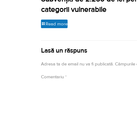
categorii vulnerabile
Read more
Lasă un răspuns
Adresa ta de email nu va fi publicată.
Câmpurile 
Comentariu
*