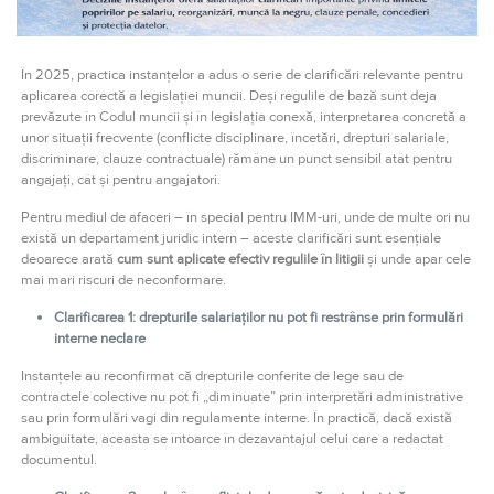
În 2025, practica instanțelor a adus o serie de clarificări relevante pentru
aplicarea corectă a legislației muncii. Deși regulile de bază sunt deja
prevăzute în Codul muncii și în legislația conexă, interpretarea concretă a
unor situații frecvente (conflicte disciplinare, încetări, drepturi salariale,
discriminare, clauze contractuale) rămâne un punct sensibil atât pentru
angajați, cât și pentru angajatori.
Pentru mediul de afaceri – în special pentru IMM-uri, unde de multe ori nu
există un departament juridic intern – aceste clarificări sunt esențiale
deoarece arată
cum sunt aplicate efectiv regulile în litigii
și unde apar cele
mai mari riscuri de neconformare.
Clarificarea 1: drepturile salariaților nu pot fi restrânse prin formulări
interne neclare
Instanțele au reconfirmat că drepturile conferite de lege sau de
contractele colective nu pot fi „diminuate” prin interpretări administrative
sau prin formulări vagi din regulamente interne. În practică, dacă există
ambiguitate, aceasta se întoarce în dezavantajul celui care a redactat
documentul.