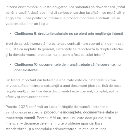
În zona discriminării, nu este obligatoriu ca salariatul să dovedească „totul
până la capăt”; dacă apar indicii serioase, sarcina justificării se mută către
angajator. Lipsa politicilor interne și a procedurilor reale anti-hărțuire se
vede imediat într-un litigiu.
Clarificarea 9: drepturile salariale nu se pierd prin neglijența internă
Erori de calcul, interpretări greșite sau confuzii între sporuri și indemnizații
nu justifică neplata. În general, instanțele se raportează la dreptul efectiv
și la dovada muncii prestate, nu la „cum a fost calculat intern”.
Clarificarea 10: documentele de muncă trebuie să fie coerente, nu
doar existente
Un trend important din hotărârile analizate este că instanțele nu mai
privesc suficient simpla existență a unui document (decizie, fișă de post,
regulament), ci verifică dacă documentul este coerent, complet, aplicat
efectiv și comunicat corect.
Practic, 2025 confirmă un lucru: în litigiile de muncă, instanțele
sancționează în special
procedurile incomplete, documentele slabe și
incoerența internă
. Pentru IMM-uri, riscul nu este doar juridic, ci și
financiar – deoarece cele mai multe probleme apar din lipsa
standardizării și a controlului administrativ al relației de muncă.