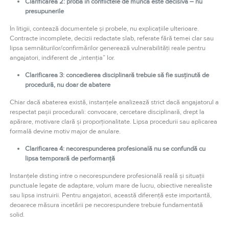
Clarificarea 2: proba în conflictele de muncă este decisivă – nu
presupunerile
În litigii, contează documentele și probele, nu explicațiile ulterioare.
Contracte incomplete, decizii redactate slab, referate fără temei clar sau
lipsa semnăturilor/confirmărilor generează vulnerabilități reale pentru
angajatori, indiferent de „intenția” lor.
Clarificarea 3: concedierea disciplinară trebuie să fie susținută de
procedură, nu doar de abatere
Chiar dacă abaterea există, instanțele analizează strict dacă angajatorul a
respectat pașii procedurali: convocare, cercetare disciplinară, drept la
apărare, motivare clară și proporționalitate. Lipsa procedurii sau aplicarea
formală devine motiv major de anulare.
Clarificarea 4: necorespunderea profesională nu se confundă cu
lipsa temporară de performanță
Instanțele disting între o necorespundere profesională reală și situații
punctuale legate de adaptare, volum mare de lucru, obiective nerealiste
sau lipsa instruirii. Pentru angajatori, această diferență este importantă,
deoarece măsura încetării pe necorespundere trebuie fundamentată
solid.