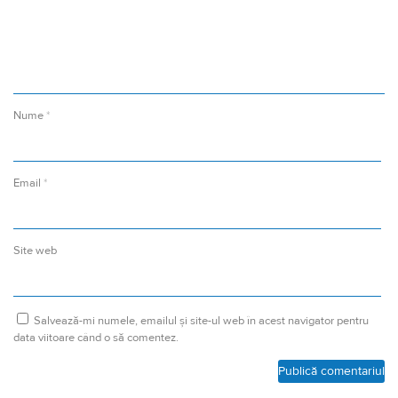
Nume
*
Email
*
Site web
Salvează-mi numele, emailul și site-ul web în acest navigator pentru
data viitoare când o să comentez.