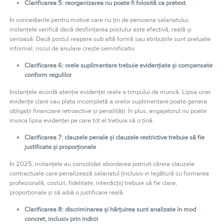
Clarificarea 5: reorganizarea nu poate fi folosită ca pretext
În concedierile pentru motive care nu țin de persoana salariatului,
instanțele verifică dacă desființarea postului este efectivă, reală și
serioasă. Dacă postul reapare sub altă formă sau atribuțiile sunt preluate
informal, riscul de anulare crește semnificativ.
Clarificarea 6: orele suplimentare trebuie evidențiate și compensate
conform regulilor
Instanțele acordă atenție evidenței reale a timpului de muncă. Lipsa unei
evidențe clare sau plata incompletă a orelor suplimentare poate genera
obligații financiare retroactive și penalități. În plus, angajatorul nu poate
invoca lipsa evidenței pe care tot el trebuia să o țină.
Clarificarea 7: clauzele penale și clauzele restrictive trebuie să fie
justificate și proporționale
În 2025, instanțele au consolidat abordarea potrivit căreia clauzele
contractuale care penalizează salariatul (inclusiv în legătură cu formarea
profesională, costuri, fidelitate, interdicții) trebuie să fie clare,
proporționale și să aibă o justificare reală.
Clarificarea 8: discriminarea și hărțuirea sunt analizate în mod
concret, inclusiv prin indicii