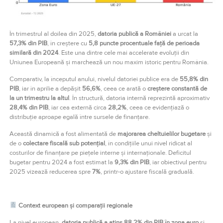
În trimestrul al doilea din 2025,
datoria publică a României
a urcat la
57,3% din PIB
, în creștere cu
5,8 puncte procentuale față de perioada
similară din 2024
. Este una dintre cele mai accelerate evoluții din
Uniunea Europeană și marchează un nou maxim istoric pentru România.
Comparativ, la începutul anului, nivelul datoriei publice era de
55,8% din
PIB
, iar în aprilie a depășit
56,6%
, ceea ce arată o
creștere constantă de
la un trimestru la altul
. În structură, datoria internă reprezintă aproximativ
28,4% din PIB
, iar cea externă circa
28,2%
, ceea ce evidențiază o
distribuție aproape egală între sursele de finanțare.
Această dinamică a fost alimentată de
majorarea cheltuielilor bugetare
și
de o
colectare fiscală sub potențial
, în condițiile unui nivel ridicat al
costurilor de finanțare pe piețele interne și internaționale. Deficitul
bugetar pentru 2024 a fost estimat la
9,3% din PIB
, iar obiectivul pentru
2025 vizează reducerea spre
7%
, printr-o ajustare fiscală graduală.
Context european și comparații regionale
La nivel european,
datoria publică a atins 88,2% din PIB în zona euro
și