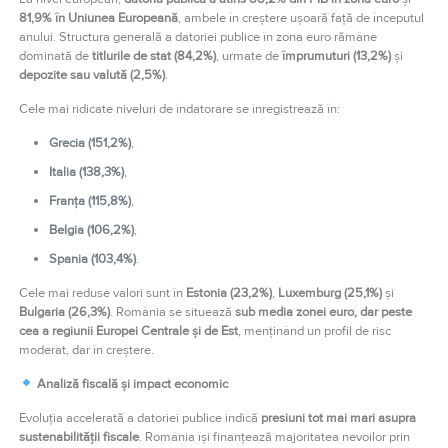
81,9% în Uniunea Europeană
, ambele în creștere ușoară față de începutul
anului. Structura generală a datoriei publice în zona euro rămâne
dominată de
titlurile de stat (84,2%)
, urmate de
împrumuturi (13,2%)
și
depozite sau valută (2,5%)
.
Cele mai ridicate niveluri de îndatorare se înregistrează în:
Grecia (151,2%)
,
Italia (138,3%)
,
Franța (115,8%)
,
Belgia (106,2%)
,
Spania (103,4%)
.
Cele mai reduse valori sunt în
Estonia (23,2%)
,
Luxemburg (25,1%)
și
Bulgaria (26,3%)
. România se situează
sub media zonei euro, dar peste
cea a regiunii Europei Centrale și de Est
, menținând un profil de risc
moderat, dar în creștere.
Analiză fiscală și impact economic
Evoluția accelerată a datoriei publice indică
presiuni tot mai mari asupra
sustenabilității fiscale
. România își finanțează majoritatea nevoilor prin