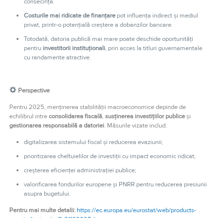
consecință.
Costurile mai ridicate de finanțare
pot influența indirect și mediul
privat, printr-o potențială creștere a dobânzilor bancare.
Totodată, datoria publică mai mare poate deschide oportunități
pentru
investitorii instituționali
, prin acces la titluri guvernamentale
cu randamente atractive.
Perspective
Pentru 2025, menținerea stabilității macroeconomice depinde de
echilibrul între
consolidarea fiscală
,
susținerea investițiilor publice
și
gestionarea responsabilă a datoriei
. Măsurile vizate includ:
digitalizarea sistemului fiscal și reducerea evaziunii;
prioritizarea cheltuielilor de investiții cu impact economic ridicat;
creșterea eficienței administrației publice;
valorificarea fondurilor europene și PNRR pentru reducerea presiunii
asupra bugetului.
Pentru mai multe detalii:
https://ec.europa.eu/eurostat/web/products-