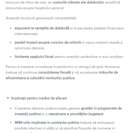
emisiuni de titluri de stat, iar
costurile ridicate ale dobânzilor
amplifică
presiunea asupra bugetului general.
Această structură generează vulnerabilități:
expunere la variațiile de dobândă
și la percepția piețelor financiare
internaționale;
posibil impact asupra cursului de schimb
în cazul creșterii rapide a
serviciului datoriei;
limitarea spațiului fiscal
pentru investiții productive în anii următori.
Pentru a menține încrederea investitorilor și ratingul de țară, România
trebuie să continue
consolidarea fiscală
și să accelereze
măsurile de
eficientizare a colectării veniturilor publice
.
Implicații pentru mediul de afaceri
Creșterea datoriei publice poate genera
ajustări în programele de
investiții publice
și o
reevaluare a priorităților bugetare
.
IMM-urile implicate în contracte publice
trebuie să anticipeze
posibile întârzieri în plăți și să planifice fluxurile de numerar în