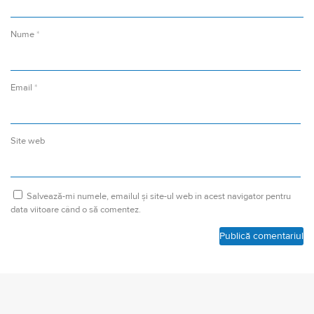
Nume
*
Email
*
Site web
Salvează-mi numele, emailul și site-ul web în acest navigator pentru
data viitoare când o să comentez.