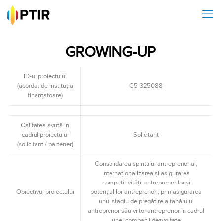
GROWING-UP
ID-ul proiectului
(acordat de instituţia
C5-325088
finanţatoare)
Calitatea avută în
cadrul proiectului
Solicitant
(solicitant / partener)
Consolidarea spiritului antreprenorial,
internaţionalizarea şi asigurarea
competitivităţii antreprenorilor şi
Obiectivul proiectului
potenţialilor antreprenori, prin asigurarea
unui stagiu de pregătire a tânărului
antreprenor său viitor antreprenor în cadrul
unei companii dezvoltate