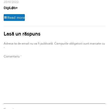
20/10/2022
DigiL@b+
Read more
Lasă un răspuns
Adresa ta de email nu va fi publicată.
Câmpurile obligatorii sunt marcate cu
*
Comentariu
*