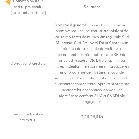
Calitatea avută în
cadrul proiectului
Solicitant
(solicitant / partener)
Obiectivul general
al proiectului il reprezinta
promovarea unei ocupari sustenabile si de
calitate a fortei de munca din regiunile Sud
Muntenia, Sud-Est, Nord-Est si Centru prin
oferirea de cursuri de dezvoltare a
competentelor informatice catre 360 de
angajati in cadrul DigiL@b si sprijinirea
Obiectivul proiectului
intreprinderilor in elaborarea si introducerea
unor programe de invatare la locul de
munca in vederea imbunatatirii nivelului de
cunostinte/ competente/ aptitudini aferente
sectoarelor economice/ domeniilor
identificate conform SNC si SNCDI ale
angajatilor.
Valoarea totală a
3.211.211,11 lei
proiectului