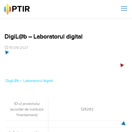
DigiL@b – Laboratorul digital
15/09/2021
DigiL@b – Laboratorul digital
ID-ul proiectului
(acordat de instituţia
128282
finanţatoare)