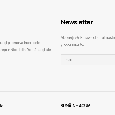
Newsletter
Abonați-vă la newsletter-ul nostru
ra şi promova interesele
și evenimente.
ntreprinzători din România şi ale
ia
SUNĂ-NE ACUM!