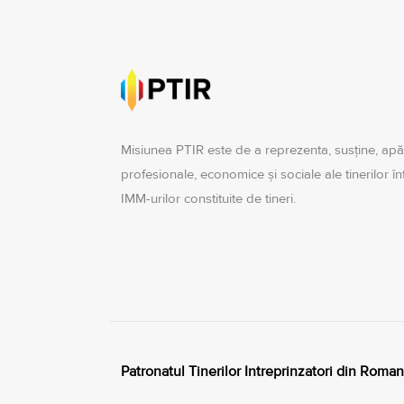
Misiunea PTIR este de a reprezenta, susţine, apă
profesionale, economice şi sociale ale tinerilor î
IMM-urilor constituite de tineri.
Patronatul Tinerilor Intreprinzatori din Roman