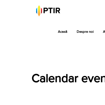
Acasă
Despre noi
A
Calendar eve