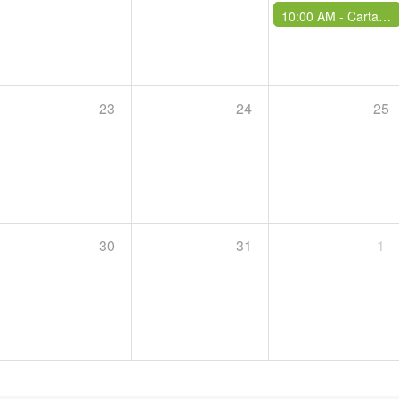
10:00 AM -
Carta Albă a IMM-urilor din România - ediția a 23-a
23
24
25
30
31
1