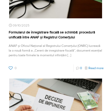
09/10/2025
Formularul de înregistrare fiscală se schimbă: procedură
unificată între ANAF și Registrul Comerțului
ANAF și Oficiul Național al Registrului Comerțului (ONRC) lucrează
la o nouă formă a „Cererii de înregistrare fiscală”, document esențial
pentru toate firmele la momentul înființării
[…]
0
0
Read more