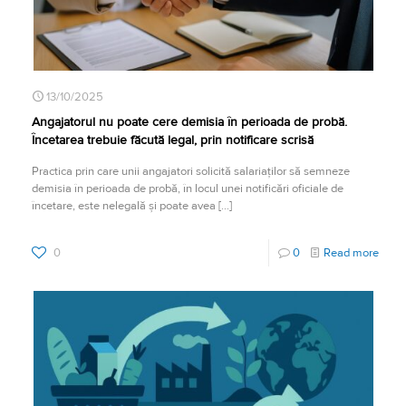
13/10/2025
Angajatorul nu poate cere demisia în perioada de probă.
Încetarea trebuie făcută legal, prin notificare scrisă
Practica prin care unii angajatori solicită salariaților să semneze
demisia în perioada de probă, în locul unei notificări oficiale de
încetare, este nelegală și poate avea
[…]
0
0
Read more