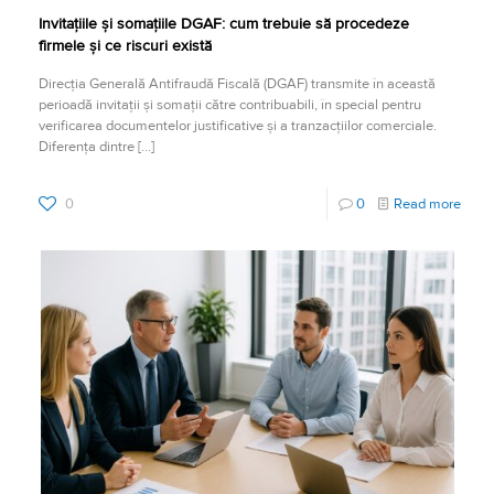
Invitațiile și somațiile DGAF: cum trebuie să procedeze
firmele și ce riscuri există
Direcția Generală Antifraudă Fiscală (DGAF) transmite în această
perioadă invitații și somații către contribuabili, în special pentru
verificarea documentelor justificative și a tranzacțiilor comerciale.
Diferența dintre
[…]
0
0
Read more