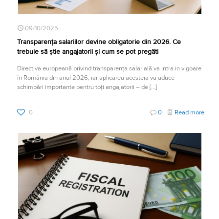
09/10/2025
Transparența salariilor devine obligatorie din 2026. Ce
trebuie să știe angajatorii și cum se pot pregăti
Directiva europeană privind transparența salarială va intra în vigoare
în România din anul 2026, iar aplicarea acesteia va aduce
schimbări importante pentru toți angajatorii – de
[…]
0
0
Read more