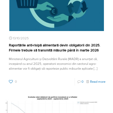
13/10/2025
Raportările anti-risipă alimentară devin obligatorii din 2025.
Firmele trebuie să transmită măsurile până în martie 2026
Ministerul Agriculturii și Dezvoltării Rurale (MADR) a anunțat că,
începând cu anul 2025, operatorii economici din sectorul agro-
alimentar vor fi obligați să raporteze public măsurile aplicate
[…]
0
0
Read more