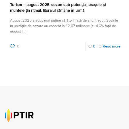
Turism – august 2025: sezon sub potențial; orașele și
muntele țin ritmul, litoralul rămâne în urmă
August 2025 a adus mai puține călătorii față de anul trecut. Sosirile
în unitățile de cazare au coborât la ~2,07 milioane (≈ −4,6% față de
august
[…]
0
0
Read more