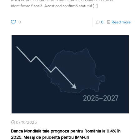
fizică devine contribuabil în fața statului, obținând un cod de
identificare fiscală. Acest cod confirmă statutul
[…]
0
0
Read more
07/10/2025
Banca Mondială taie prognoza pentru România la 0,4% în
2025. Mesaj de prudență pentru IMM-uri